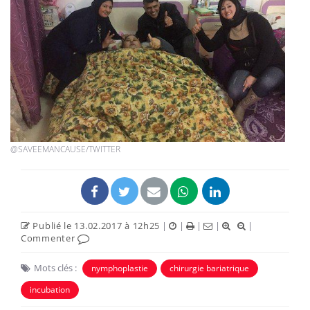
@SAVEEMANCAUSE/TWITTER
Publié le 13.02.2017 à 12h25
|
|
|
|
|
Commenter
Mots clés :
nymphoplastie
chirurgie bariatrique
incubation