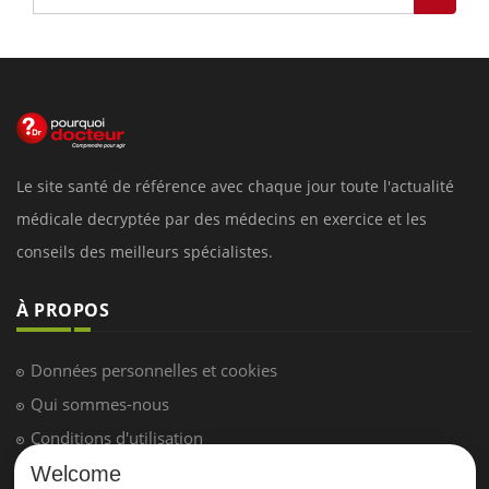
Le site santé de référence avec chaque jour toute l'actualité
médicale decryptée par des médecins en exercice et les
conseils des meilleurs spécialistes.
À PROPOS
Données personnelles et cookies
Qui sommes-nous
Conditions d'utilisation
Plan du site
Welcome