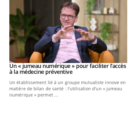
Un « jumeau numérique » pour faciliter l’accès
Youtube
Youtube
à la médecine préventive
Un établissement lié à un groupe mutualiste innove en
e
matière de bilan de santé : l'utilisation d'un « jumeau
numérique » permet ...
COU
You
Coup
vous