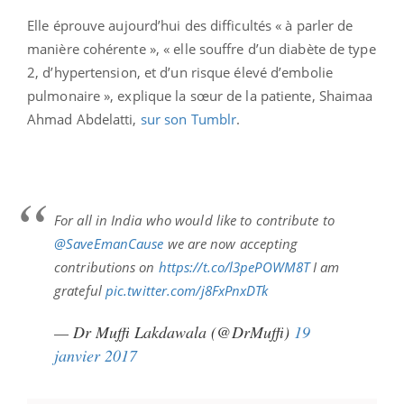
Elle éprouve aujourd’hui des difficultés « à parler de
manière cohérente », « elle souffre d’un diabète de type
2, d’hypertension, et d’un risque élevé d’embolie
pulmonaire », explique la sœur de la patiente, Shaimaa
Ahmad Abdelatti,
sur son Tumblr
.
For all in India who would like to contribute to
@SaveEmanCause
we are now accepting
contributions on
https://t.co/l3pePOWM8T
I am
grateful
pic.twitter.com/j8FxPnxDTk
— Dr Muffi Lakdawala (@DrMuffi)
19
janvier 2017