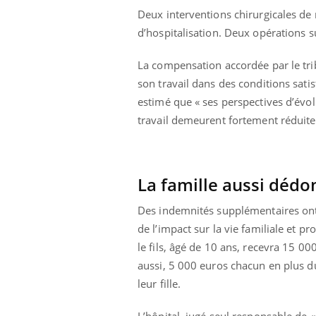
Deux interventions chirurgicales de 
d’hospitalisation. Deux opérations 
La compensation accordée par le trib
son travail dans des conditions satisf
estimé que « ses perspectives d’évol
travail demeurent fortement réduites
La famille aussi dé
Des indemnités supplémentaires ont
de l’impact sur la vie familiale et p
le fils, âgé de 10 ans, recevra 15 0
prendre pour
Insuline & Charge mentale : et si on
Ecz
Youtube
You
aussi, 5 000 euros chacun en plus d
Youtube
osait en parler??
pré
leur fille.
llard mental ou
En 2026, l'insuline dans le diabète de type 2
L'ét
tômes de la
reste entourée d'idées reçues chez les
ryth
L’hôpital, jugé seul responsable de «