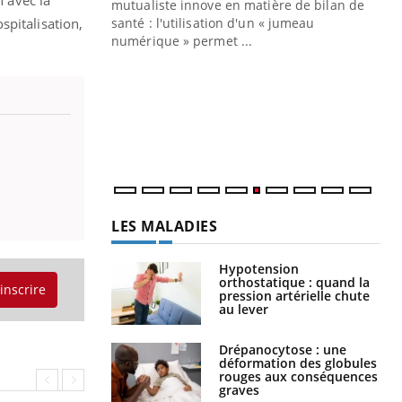
mutualiste innove en matière de bilan de
spitalisation,
santé : l'utilisation d'un « jumeau
CO
You
numérique » permet ...
Cou
nou
bou
épi
LES MALADIES
Hypotension
orthostatique : quand la
'inscrire
pression artérielle chute
au lever
Drépanocytose : une
déformation des globules
rouges aux conséquences
graves