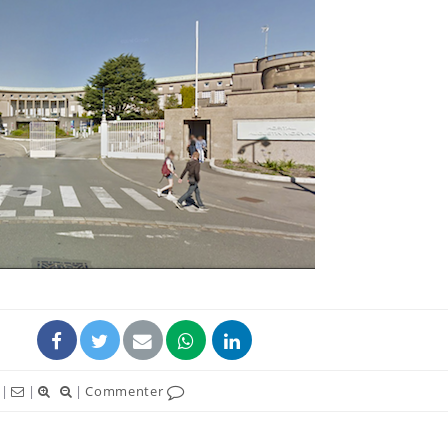
La sieste empêche-t-elle
Fortes c
de dormir la nuit ?
pourquo
noyade g
VIH : la fin du comprimé
Le Viagr
tous les jours se profile-t-
freiner 
elle enfin ?
cancer ?
Pourquoi votre ventre
Pourquo
gâche-t-il les premiers
de prot
jours de vos vacances ?
finalem
|
|
|
Commenter