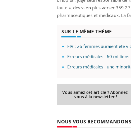
les ce qui la rend
patients comme parfois chez les soignants.
sole
faute », devra en plus verser 359 27
sont
pharmaceutiques et médicaux. La fac
SUR LE MÊME THÈME
FIV : 26 femmes auraient été vi
Erreurs médicales : 60 millions
Erreurs médicales : une minorité
Vous aimez cet article ? Abonnez-
vous à la newsletter !
NOUS VOUS RECOMMANDON