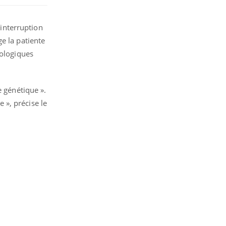
interruption
e la patiente
hologiques
e génétique ».
e », précise le