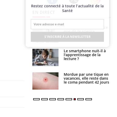
Restez connecté à toute l’actualité de la
Twitter
Facebook
Instagram
Santé
EN DIRECT
haleurs :
Grossesse et chaleur : ce
i le risque de
que dit la science
rimpe-t-il ?
S'INSCRIRE À LA NEWSLETTER
a pourrait-il
Le smartphone nuit-il à
la propagation du
l'apprentissage de la
lecture ?
i manger moins
Mordue par une tique en
éines pourrait
vacances, elle reste dans
ent être bénéfique
le coma pendant 42 jours