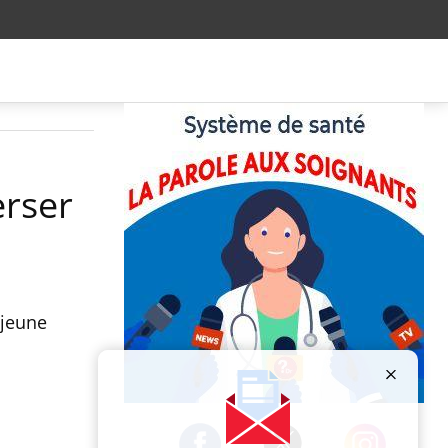
erser
 jeune
Publicité