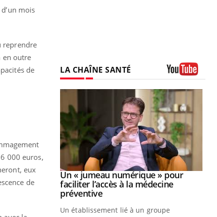
s d’un mois
u reprendre
a en outre
LA CHAÎNE SANTÉ
apacités de
Youtube
dommagement
 16 000 euros,
heront, eux
Youtube
2026
Un « jumeau numérique » pour
Youtube
lescence de
faciliter l’accès à la médecine
 pour de
Youtube
préventive
teintes de
Un établissement lié à un groupe
e de questions, de
n avec la