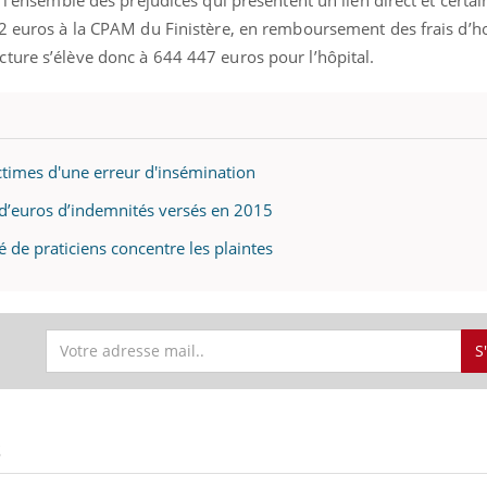
il, activités en plein air… Nos mains
défis, mais ...
2 euros à la CPAM du Finistère, en remboursement des frais d’ho
 ...
ture s’élève donc à 644 447 euros pour l’hôpital.
ctimes d'une erreur d'insémination
 d’euros d’indemnités versés en 2015
 de praticiens concentre les plaintes
S
S