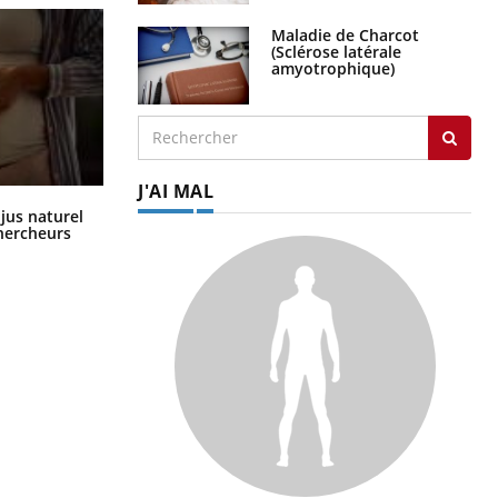
Maladie de Charcot
(Sclérose latérale
amyotrophique)
J'AI MAL
Comment oublier les écrans en
 jus naturel
vacances ?
chercheurs