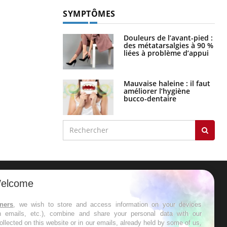
SYMPTÔMES
Douleurs de l’avant-pied :
des métatarsalgies à 90 %
liées à problème d’appui
Mauvaise haleine : il faut
améliorer l’hygiène
bucco-dentaire
elcome
ER
tners
, we wish to store and access information on your devices
in emails, etc.), combine and share your personal data with our
s les semaines les meilleures
ollected on this website or in our emails, already held by some of us,