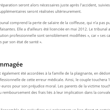
réparation seront alors nécessaires juste après l’accident, suivie
supplémentaires seront réalisées ultérieurement.
unal comprend la perte de salaire de la coiffeuse, qui n’a pas p
aisantes. Elle a d’ailleurs été licenciée en mai 2012. Le tribunal 
ution professionnelle sont sensiblement modifiées », car « ses c
 par son état de santé ».
dommagée
 également été accordées à la famille de la plaignante, en dé
rofessionnelle de cette erreur médicale. Ainsi, le couple touchera
00 euros pour son préjudice moral. Les parents de la victime touc
éma Chronique des Mains : se
Diabète & Ramadan 
tube
Youtube
u remboursement des frais liés à leur implication dans la conva
Youtube
parer pour l’été !
Le Ramadan approche, et,
é arrive… et avec lui, un tout nouveau
nombreuses personnes at
me de vie ! Vacances, plage, piscine,
diabète, c'est une périod
 l’ensemble des préjudices qui présentent un lien direct et certai