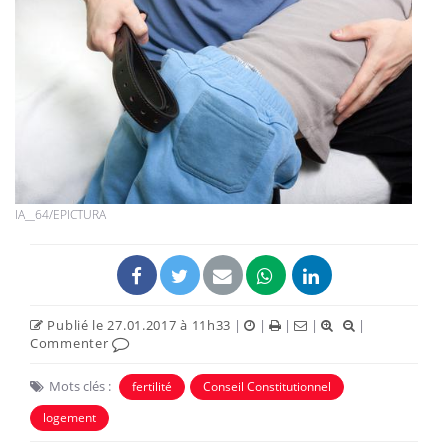
IA__64/EPICTURA
Publié le 27.01.2017 à 11h33
|
|
|
|
|
Commenter
Mots clés :
fertilité
Conseil Constitutionnel
logement