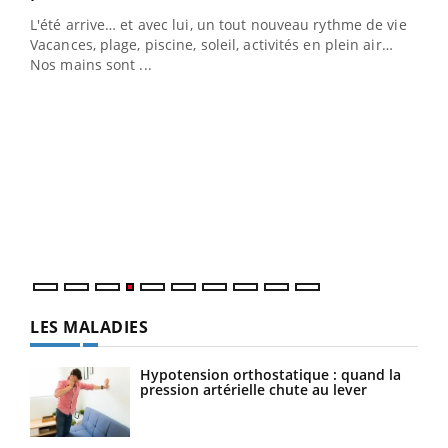
L'été arrive… et avec lui, un tout nouveau rythme de vie !
Vacances, plage, piscine, soleil, activités en plein air…
Nos mains sont ...
Youtube
Diabète & Ramadan 2026
Un 
Youtube
You
à l
Le Ramadan approche, et, pour de nombreuses
Un é
personnes atteintes de diabète, c'est une période de
mati
questions, de défis, mais ...
numé
LES MALADIES
Hypotension orthostatique : quand la
pression artérielle chute au lever