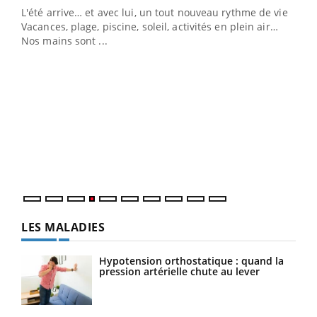
L'été arrive… et avec lui, un tout nouveau rythme de vie !
Vacances, plage, piscine, soleil, activités en plein air…
Nos mains sont ...
Dia
You
Le 
pers
ques
LES MALADIES
Hypotension orthostatique : quand la
pression artérielle chute au lever