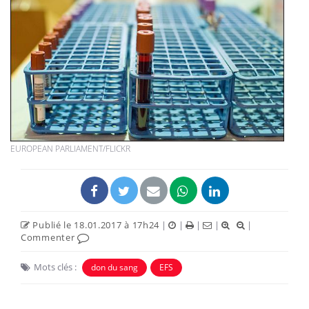
EUROPEAN PARLIAMENT/FLICKR
Publié le 18.01.2017 à 17h24
|
|
|
|
|
Commenter
Mots clés :
don du sang
EFS