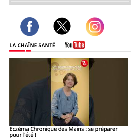
Twitter
Facebook
Instagram
LA CHAÎNE SANTÉ
Youtube
Eczéma Chronique des Mains : se préparer
Youtube
Youtube
pour l’été !