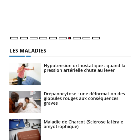
"Les
trav
DRH 
LES MALADIES
Hypotension orthostatique : quand la
pression artérielle chute au lever
Drépanocytose : une déformation des
globules rouges aux conséquences
graves
Maladie de Charcot (Sclérose latérale
amyotrophique)