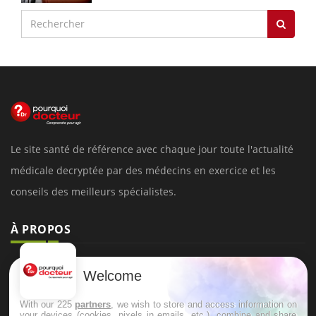
Le site santé de référence avec chaque jour toute l'actualité
médicale decryptée par des médecins en exercice et les
conseils des meilleurs spécialistes.
À PROPOS
Données personnelles et cookies
Welcome
Qui sommes-nous
With our 225
partners
, we wish to store and access information on
Conditions d'utilisation
your devices (cookies, pixels in emails, etc.), combine and share