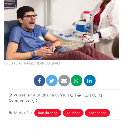
CRÉDIT : JAYFRANZONE/INSTAGRAM
Publié le 14.01.2017 à 08h16
|
|
|
|
|
Commenter
Mots clés :
don du sang
gaucher
abstinence