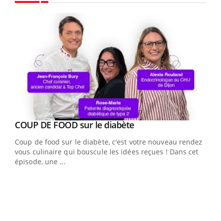
Youtube
Youtube
cès
COUP DE FOOD sur le diabète
Youtube
Coup de food sur le diabète, c'est votre nouveau rendez-
 en
vous culinaire qui bouscule les idées reçues ! Dans cet
u
épisode, une ...
Qua
You