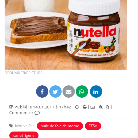
ROBHAINER/EPICTURA
Publié le 14.01.2017 à 17h42
|
|
|
|
|
Commenter
Mots clés :
huile de foie de morue
EFSA
cancérigène