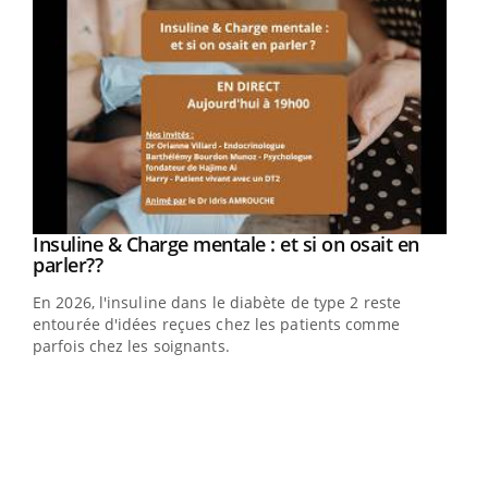
Youtube
Insuline & Charge mentale : et si on osait en
Youtube
Youtube
parler??
En 2026, l'insuline dans le diabète de type 2 reste
entourée d'idées reçues chez les patients comme
parfois chez les soignants.
Ecz
You
pour
L'ét