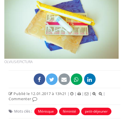
OLVIUS/EPICTURA
Publié le 12.01.2017 à 13h21
|
|
|
|
|
Commenter
Mots clés :
Ménisque
féminité
petit-déjeuner