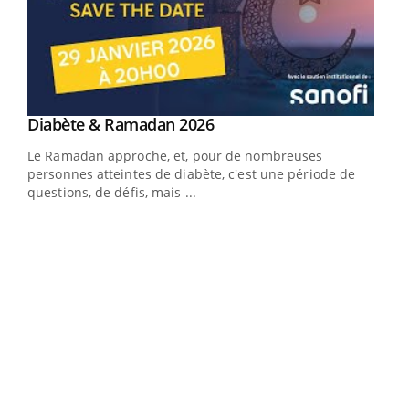
Youtube
Diabète & Ramadan 2026
Youtube
Le Ramadan approche, et, pour de nombreuses
vie !
personnes atteintes de diabète, c'est une période de
…
questions, de défis, mais ...
Un 
You
à l
Un é
mati
numé