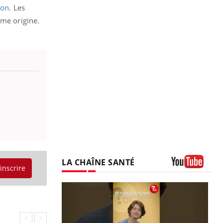
ion
. Les
ême origine.
LA CHAÎNE SANTÉ
'inscrire
Youtube