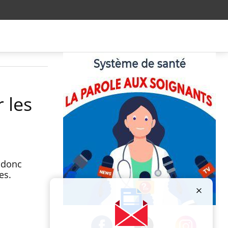
 les
a donc
es.
Publicité