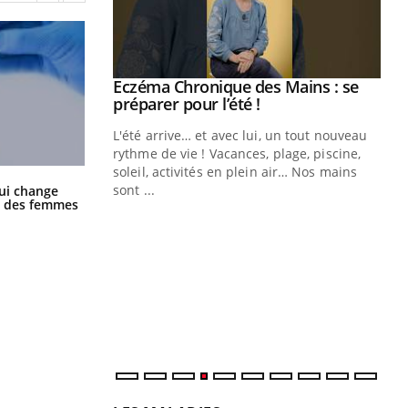
ale : et si on
Eczéma Chronique des Mains : se
Youtube
ube
Youtube
préparer pour l’été !
e diabète de type 2
L'été arrive… et avec lui, un tout nouveau
çues chez les
rythme de vie ! Vacances, plage, piscine,
ez les soignants.
soleil, activités en plein air… Nos mains
La sieste empêche-t-elle de dormir
sont ...
ui change
la nuit ?
Di
ge des femmes
You
Le 
nom
dia
défi