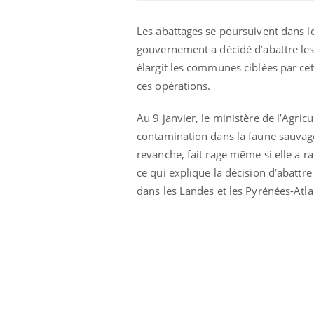
Les abattages se poursuivent dans le
gouvernement a décidé d’abattre les 
élargit les communes ciblées par ce
ces opérations.
Au 9 janvier, le ministère de l’Agric
contamination dans la faune sauvage
revanche, fait rage même si elle a ra
ce qui explique la décision d’abatt
dans les Landes et les Pyrénées-Atla
Chikungunya, dengue,
West Nile : que se passe-
t-il dans le sud de la
France ?
Les médicaments GLP-1
protègent-ils aussi les os
?