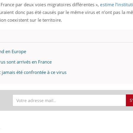
France par deux voies migratoires différentes »,
estime l’institut
auraient donc pas été causés par le même virus et n’ont pas la m
on coexistent sur le territoire.
tend en Europe
rus sont arrivés en France
t jamais été confrontée à ce virus
S
ence en fer : comprendre pour
tube
S
Youtube
venir