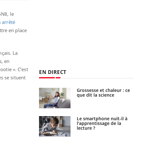
5N8, le
 arrêté
tre en place
nçais. La
s, en
ootie ». C’est
EN DIRECT
s se situent
haleurs :
Grossesse et chaleur : ce
i le risque de
que dit la science
rimpe-t-il ?
a pourrait-il
Le smartphone nuit-il à
la propagation du
l'apprentissage de la
lecture ?