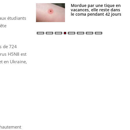
i manger moins
Mordue par une tique en
éines pourrait
vacances, elle reste dans
ent être bénéfique
le coma pendant 42 jours
aux étudiants
uête
us de 724
virus H5N8 est
 et en Ukraine,
re hautement