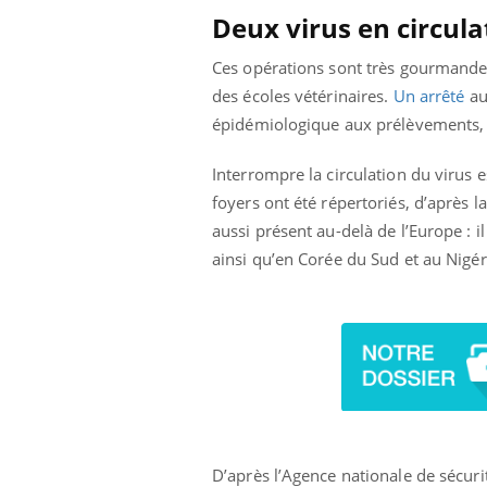
Cytomégalovirus : ce qui
Deux virus en circula
change dans la prise en
charge des femmes
Ces opérations sont très gourmandes
enceintes
des écoles vétérinaires.
Un arrêté
au
épidémiologique aux prélèvements, en
Interrompre la circulation du virus es
foyers ont été répertoriés, d’après 
aussi présent au-delà de l’Europe : il
ainsi qu’en Corée du Sud et au Nigér
D’après l’Agence nationale de sécurit