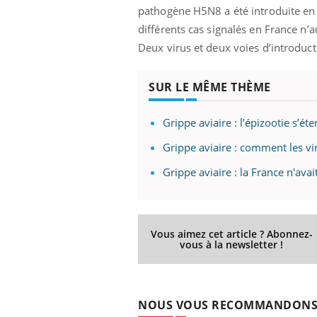
pathogène H5N8 a été introduite en 
différents cas signalés en France n’
Deux virus et deux voies d’introducti
SUR LE MÊME THÈME
Grippe aviaire : l’épizootie s’é
Grippe aviaire : comment les vi
Grippe aviaire : la France n'avai
Vous aimez cet article ? Abonnez-
vous à la newsletter !
Car
You
NOUS VOUS RECOMMANDON
pré