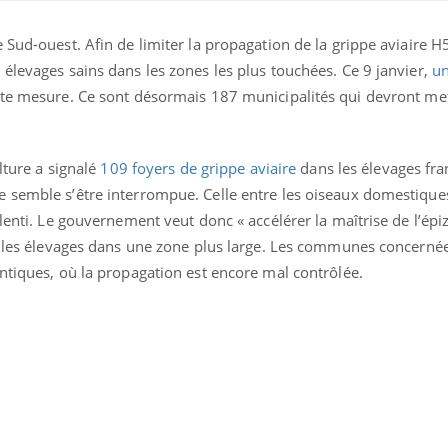
 Sud-ouest. Afin de limiter la propagation de la grippe aviaire H
élevages sains dans les zones les plus touchées. Ce 9 janvier,
un
tte mesure. Ce sont désormais 187 municipalités qui devront met
ulture a signalé
109 foyers de grippe aviaire
dans les élevages fra
 semble s’être interrompue. Celle entre les oiseaux domestique
lenti. Le gouvernement veut donc « accélérer la maîtrise de l’épiz
re les élevages dans une zone plus large. Les communes concernée
ntiques, où la propagation est encore mal contrôlée.
La sieste empêche-t-elle
Fortes c
de dormir la nuit ?
pourquo
noyade g
VIH : la fin du comprimé
Le Viagr
tous les jours se profile-t-
freiner 
elle enfin ?
cancer ?