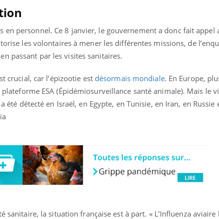
Pourquoi votre ventre
Pourquo
tion
gâche-t-il les premiers
de prot
jours de vos vacances ?
finalem
 en personnel. Ce 8 janvier, le gouvernement a donc fait appel 
torise les volontaires à mener les différentes missions, de l’enq
 passant par les visites sanitaires.
t crucial, car l’épizootie est
désormais mondiale
. En Europe, pl
la plateforme ESA (Épidémiosurveillance santé animale). Mais le 
 a été détecté en Israël, en Egypte, en Tunisie, en Iran, en Russie
ia
é sanitaire, la situation française est à part. « L’Influenza aviai