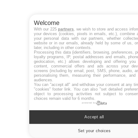
Welcome
With our 225
partners
, we wish to store and access info
your devices (cookies, pixels in emails, etc.), combine
your personal data with our partners, whether collecte
website or in our emails, already held by some of us, o
later, including in other contexts.
Processing this data (identifiers, browsing, preferences, 
loyalty programs, IP, postal addresses and emails, phon
geolocation, etc.) allows developing and offering you 
content, commercial offers and ads across your de
screens (including by email, post, SMS, phone, audio, a
personalising them, measuring their performance, and 
audiences.
You can "accept all" and withdraw your consent at any ti
"cookies" footer link
. You can also "set detailed prefere
object to processing activities not subject to conse
choices remain valid for 6 months.
powered by
Accept all
Set your choices
Cookie