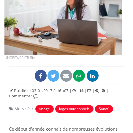
UNDREY/EPICTURA
Publié le 03.01.2017 à 16h07
|
|
|
|
|
Commenter
Mots clés :
visage
logos nutritionnels
Sanofi
Ce début d’année connaît de nombreuses évolutions