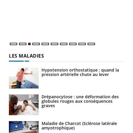
Ecz
You
pour
L'ét
Vaca
Nos 
LES MALADIES
Hypotension orthostatique : quand la
pression artérielle chute au lever
Drépanocytose : une déformation des
globules rouges aux conséquences
graves
Maladie de Charcot (Sclérose latérale
amyotrophique)