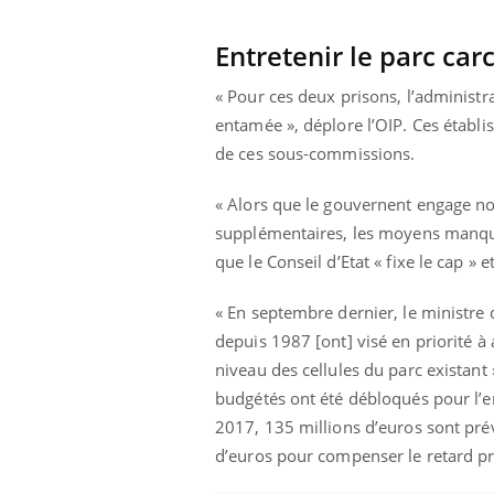
mut
air… Nos mains
défis, mais ...
sant
Entretenir le parc car
num
« Pour ces deux prisons, l’administ
entamée », déplore l’OIP. Ces établ
de ces sous-commissions.
« Alors que le gouvernent engage no
supplémentaires, les moyens manquent
que le Conseil d’Etat « fixe le cap » e
« En septembre dernier, le ministre 
depuis 1987 [ont] visé en priorité à 
niveau des cellules du parc existant 
budgétés ont été débloqués pour l’ent
2017, 135 millions d’euros sont pré
d’euros pour compenser le retard pr