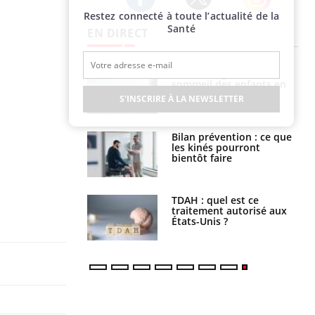
Restez connecté à toute l’actualité de la
Twitter
Facebook
Instagram
Santé
EN DIRECT
par un
Comment gérer le
a, une petite fille
sommeil des enfants en
e grâce à un
vacances ?
S'INSCRIRE À LA NEWSLETTER
essentiel
lose en Suisse :
Bilan prévention : ce que
st l’origine de la
les kinés pourront
nation ?
bientôt faire
s alimentaires :
TDAH : quel est ce
velle arme contre
traitement autorisé aux
tions sévères
États-Unis ?