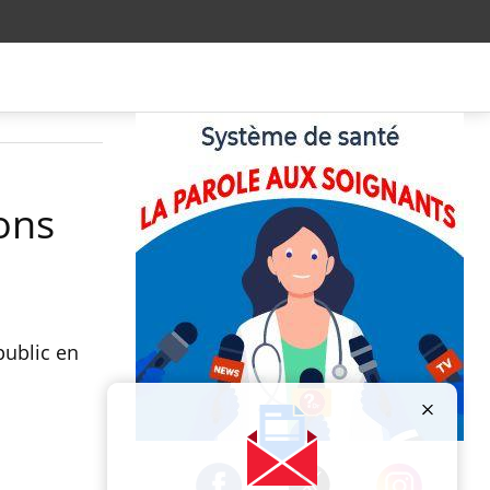
sons
public en
Publicité