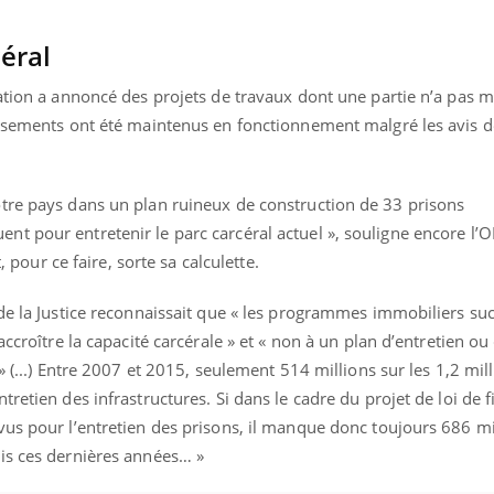
ualiste innove en matière de bilan de
épisode, une ...
é : l'utilisation d'un « jumeau
céral
érique » permet ...
ration a annoncé des projets de travaux dont une partie n’a pas 
issements ont été maintenus en fonctionnement malgré les avis 
tre pays dans un plan ruineux de construction de 33 prisons
 pour entretenir le parc carcéral actuel », souligne encore l’OI
t, pour ce faire, sorte sa calculette.
de la Justice reconnaissait que « les programmes immobiliers suc
accroître la capacité carcérale » et « non à un plan d’entretien ou
» (...) Entre 2007 et 2015, seulement 514 millions sur les 1,2 mil
retien des infrastructures. Si dans le cadre du projet de loi de 
vus pour l’entretien des prisons, il manque donc toujours 686 mi
is ces dernières années… »