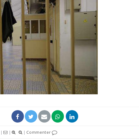
Grossesse et chaleur : ce
Mordue 
que dit la science
barracud
secouru
réflexe 
Le smartphone nuit-il à
Légionel
l'apprentissage de la
quelle e
lecture ?
contami
Mordue par une tique en
Allergie
vacances, elle reste dans
une nou
le coma pendant 42 jours
les réac
|
|
|
Commenter