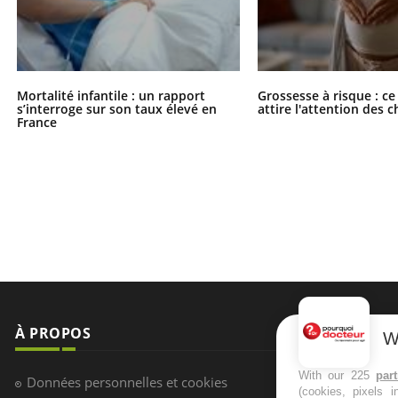
Mortalité infantile : un rapport
Grossesse à risque : ce
s’interroge sur son taux élevé en
attire l'attention des 
France
À PROPOS
NEWSLETT
W
Recevez toute
With our 225
par
Données personnelles et cookies
(cookies, pixels 
infos santé