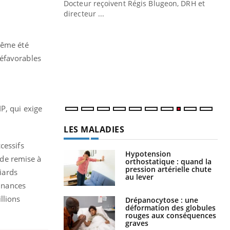
Docteur reçoivent Régis Blugeon, DRH et
directeur ...
Ec
You
quo
même été
Dan
défavorables
der
com
et é
P, qui exige
LES MALADIES
cessifs
Hypotension
 de remise à
orthostatique : quand la
pression artérielle chute
liards
au lever
finances
llions
Drépanocytose : une
déformation des globules
rouges aux conséquences
graves