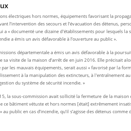
eux
tions électriques hors normes, équipements favorisant la propag
vant l’intervention des secours et l’évacuation des détenus, per
ui a « documenté une dizaine d’établissements pour lesquels la 
ndie a émis un avis défavorable à l’ouverture au public ».
mmissions départementale a émis un avis défavorable à la poursui
de sa visite de la maison d’arrêt de en juin 2016. Elle précisait alo
é par les mauvais équipements, serait aussi « favorisé par la for
blissement à la manipulation des extincteurs, à l'entraînement au
a gestion du système de sécurité incendie. »
, la sous-commission avait sollicité la fermeture de la maison d
de ce bâtiment vétuste et hors normes [était] extrêmement insatis
« jumeau numérique » pour
COUP DE FOOD sur le
tube
Youtube
iliter l’accès à la médecine
s » au public en cas d’incendie, qu’il s’agisse des détenus comm
Youtube
Coup de food sur le diabèt
ventive
nouveau rendez-vous culi
établissement lié à un groupe
bouscule les idées reçues