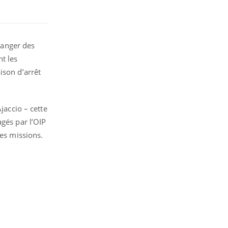
 danger des
t les
ison d’arrêt
jaccio – cette
agés par l’OIP
ses missions.