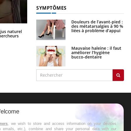
SYMPTÔMES
Douleurs de l’avant-pied :
des métatarsalgies à 90 %
Comment oublier les écrans en
liées à problème d’appui
 jus naturel
vacances ?
chercheurs
Mauvaise haleine : il faut
améliorer l’hygiène
bucco-dentaire
ER
elcome
s les semaines les meilleures
tners
, we wish to store and access information on your devices
in emails, etc.), combine and share your personal data with our