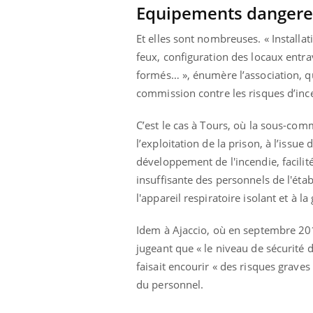
Equipements danger
Et elles sont nombreuses. « Installa
feux, configuration des locaux entra
formés… », énumère l’association, q
commission contre les risques d’ince
C’est le cas à Tours, où la sous-co
l’exploitation de la prison, à l’issue 
développement de l'incendie, facilit
insuffisante des personnels de l'éta
l'appareil respiratoire isolant et à l
Idem à Ajaccio, où en septembre 2015
jugeant que « le niveau de sécurité 
Youtube
 Mains : se
Diabète & Ramadan 2026
Un 
Youtube
You
outube
fac
faisait encourir « des risques grave
Le Ramadan approche, et, pour de
pré
du personnel.
un tout nouveau
nombreuses personnes atteintes de
Un 
lage, piscine,
diabète, c'est une période de questions, de