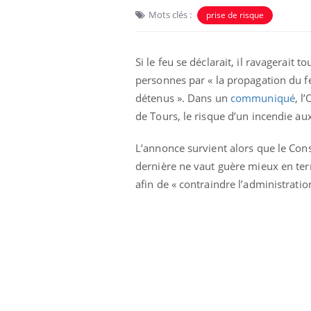
Mots clés :
prise de risque
Si le feu se déclarait, il ravagerait
personnes par « la propagation du f
détenus ». Dans un
communiqué
, l
de Tours, le risque d’un incendie au
L’annonce survient alors que le Conse
dernière ne vaut guère mieux en term
afin de « contraindre l’administrati