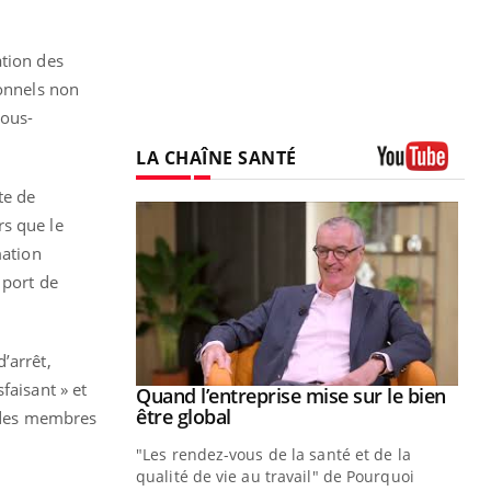
ation des
sonnels non
sous-
LA CHAÎNE SANTÉ
Youtube
te de
rs que le
mation
 port de
’arrêt,
faisant » et
Youtube
 diabète
Quand l’entreprise mise sur le bien
Youtube
Youtube
être global
e des membres
e, c'est votre
"Les rendez-vous de la santé et de la
naire qui
qualité de vie au travail" de Pourquoi
 ! Dans cet