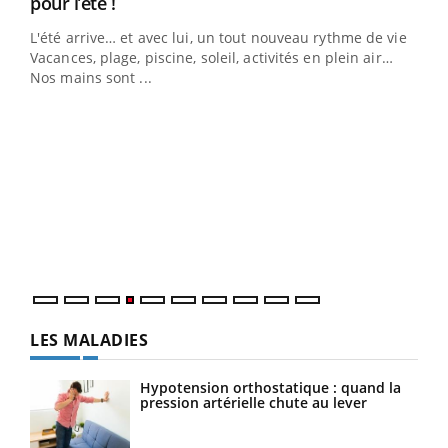
Youtube
pour l’été !
L'été arrive… et avec lui, un tout nouveau rythme de vie !
Vacances, plage, piscine, soleil, activités en plein air…
Nos mains sont ...
Dia
You
Le 
pers
ques
LES MALADIES
Hypotension orthostatique : quand la
pression artérielle chute au lever