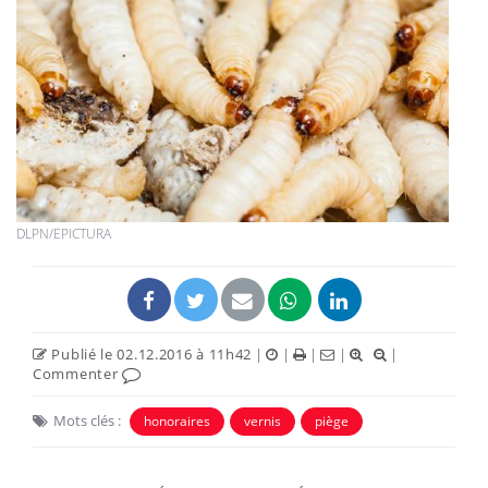
DLPN/EPICTURA
Publié le 02.12.2016 à 11h42
|
|
|
|
|
Commenter
Mots clés :
honoraires
vernis
piège