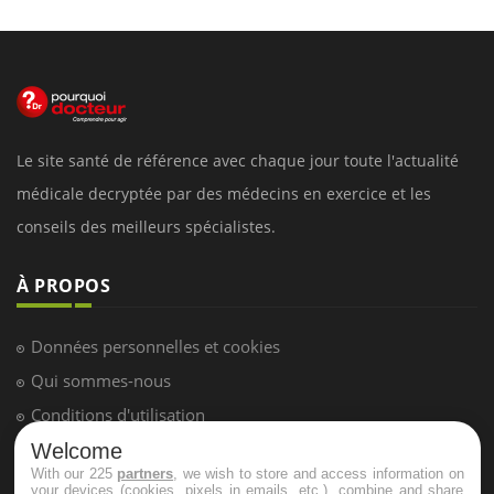
Le site santé de référence avec chaque jour toute l'actualité
médicale decryptée par des médecins en exercice et les
conseils des meilleurs spécialistes.
À PROPOS
Données personnelles et cookies
Qui sommes-nous
Conditions d'utilisation
Plan du site
Welcome
With our 225
partners
, we wish to store and access information on
Mentions Légales
your devices (cookies, pixels in emails, etc.), combine and share