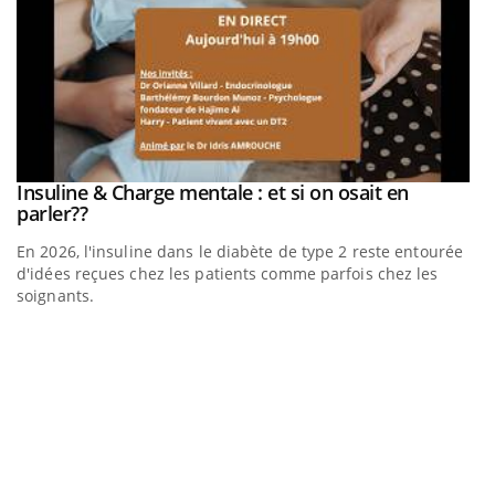
be
Insuline & Charge mentale : et si on osait en
Youtube
Youtube
parler??
En 2026, l'insuline dans le diabète de type 2 reste entourée
a
d'idées reçues chez les patients comme parfois chez les
soignants.
E
Yo
l’
L'
Va