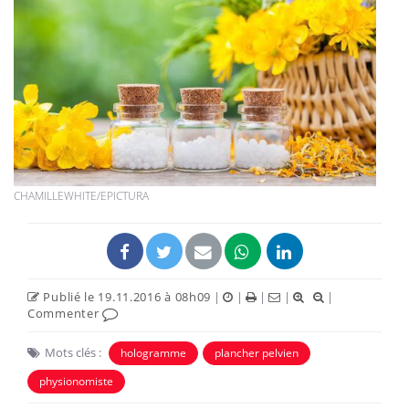
CHAMILLEWHITE/EPICTURA
Publié le 19.11.2016 à 08h09
|
|
|
|
|
Commenter
Mots clés :
hologramme
plancher pelvien
physionomiste