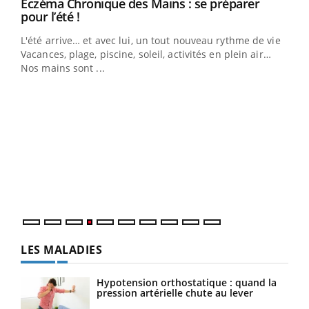
Eczéma Chronique des Mains : se préparer
Youtube
Youtube
pour l’été !
L'été arrive… et avec lui, un tout nouveau rythme de vie !
Vacances, plage, piscine, soleil, activités en plein air…
Nos mains sont ...
Dia
You
Le 
pers
ques
LES MALADIES
Hypotension orthostatique : quand la
pression artérielle chute au lever