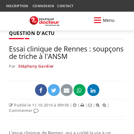
INSCRIPTION
CONNEXION
CONTACT
Menu
QUESTION D'ACTU
Essai clinique de Rennes : soupçons
de triche à l'ANSM
Par
Stéphany Gardier
Publié le 11.10.2016 à 09h50
|
|
|
|
|
Commenter
L’essai clinique de Rennes, qui a coûté la vie à un