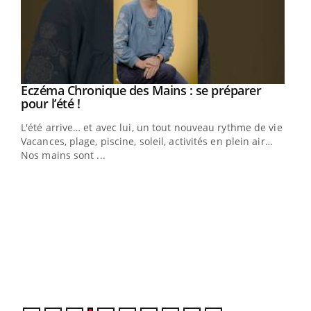
Eczéma Chronique des Mains : se préparer
Youtube
Youtube
pour l’été !
L'été arrive… et avec lui, un tout nouveau rythme de vie !
Vacances, plage, piscine, soleil, activités en plein air…
Nos mains sont ...
Dia
You
Le 
pers
ques