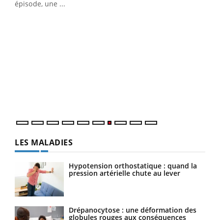
u
épisode, une ...
Qua
You
"Les
trav
DRH 
LES MALADIES
Hypotension orthostatique : quand la
pression artérielle chute au lever
Drépanocytose : une déformation des
globules rouges aux conséquences