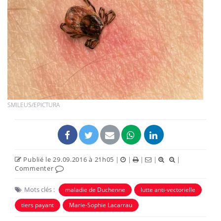
SMILEUS/EPICTURA
Publié le 29.09.2016 à 21h05
|
|
|
|
|
Commenter
Mots clés :
maladie de Duchenne
lutte anti-vectorielle
tiers payant
Marie-Sophie Lacarrau