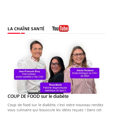
LA CHAÎNE SANTÉ
Youtube
Youtube
cès
COUP DE FOOD sur le diabète
Youtube
Coup de food sur le diabète, c'est votre nouveau rendez-
 en
vous culinaire qui bouscule les idées reçues ! Dans cet