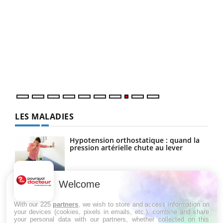
Ecz
You
(3/3
Dans
vous
quot
LES MALADIES
Hypotension orthostatique : quand la
pression artérielle chute au lever
Welcome
Drépanocytose : une déformation des
globules rouges aux conséquences
graves
With our 225
partners
, we wish to store and access information on
your devices (cookies, pixels in emails, etc.), combine and share
your personal data with our partners, whether collected on this