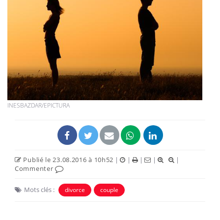
INESBAZDAR/EPICTURA
Publié le 23.08.2016 à 10h52
|
|
|
|
|
Commenter
Mots clés :
divorce
couple