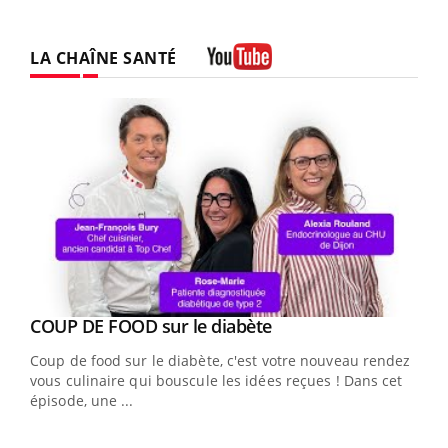
LA CHAÎNE SANTÉ
Youtube
Youtube
Yout
COUP DE FOOD sur le diabète
Quand l’entreprise mise sur le bien être global
Youtube
Youtube
Coup de food sur le diabète, c'est votre nouveau rendez-
"Les rendez-vous de la santé et de la qualité de vie au
vous culinaire qui bouscule les idées reçues ! Dans cet
travail" de Pourquoi Docteur reçoivent Régis Blugeon,
épisode, une ...
DRH et directeur ...