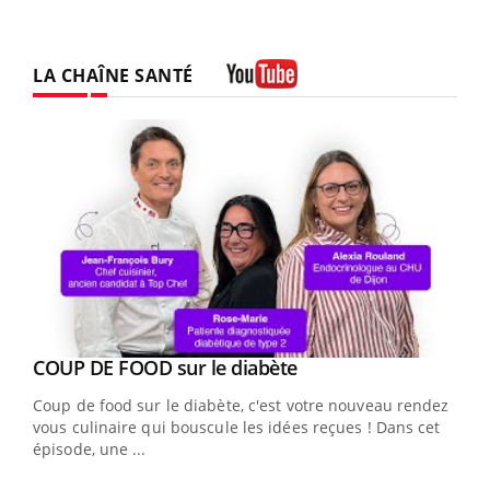
LA CHAÎNE SANTÉ
Youtube
Youtube
cès
COUP DE FOOD sur le diabète
Youtube
Coup de food sur le diabète, c'est votre nouveau rendez-
 en
vous culinaire qui bouscule les idées reçues ! Dans cet
u
épisode, une ...