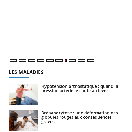
Qua
You
"Les
trav
DRH 
LES MALADIES
Hypotension orthostatique : quand la
pression artérielle chute au lever
Drépanocytose : une déformation des
globules rouges aux conséquences
graves