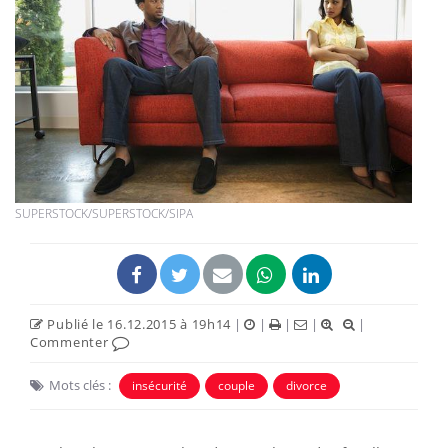
SUPERSTOCK/SUPERSTOCK/SIPA
Publié le 16.12.2015 à 19h14
|
|
|
|
|
Commenter
Mots clés :
insécurité
couple
divorce