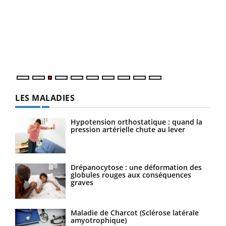
Ecz
You
pour
L'ét
Vaca
Nos 
LES MALADIES
Hypotension orthostatique : quand la
pression artérielle chute au lever
Drépanocytose : une déformation des
globules rouges aux conséquences
graves
Maladie de Charcot (Sclérose latérale
amyotrophique)