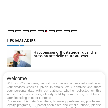
Coup
vous
épis
LES MALADIES
Hypotension orthostatique : quand la
pression artérielle chute au lever
Drépanocytose : une déformation des
globules rouges aux conséquences
Welcome
graves
With our 225
partners
, we wish to store and access information on
your devices (cookies, pixels in emails, etc.), combine and share
your personal data with our partners, whether collected on this
website or in our emails, already held by some of us, or obtained
Maladie de Charcot (Sclérose latérale
later, including in other contexts.
amyotrophique)
Processing this data (identifiers, browsing, preferences, purchases,
loyalty programs, IP, postal addresses and emails, phone, precise