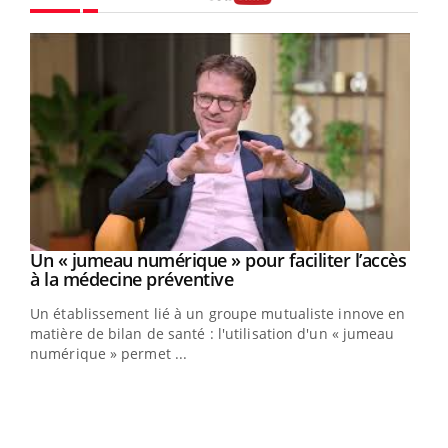
Youtube
Un « jumeau numérique » pour faciliter l’accès
Youtube
Youtube
à la médecine préventive
Un établissement lié à un groupe mutualiste innove en
e
matière de bilan de santé : l'utilisation d'un « jumeau
numérique » permet ...
COU
You