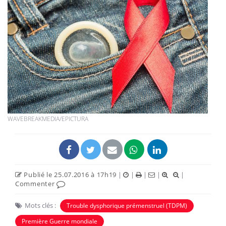
WAVEBREAKMEDIA/EPICTURA
Publié le 25.07.2016 à 17h19
|
|
|
|
|
Commenter
Mots clés :
Trouble dysphorique prémenstruel (TDPM)
Première Guerre mondiale