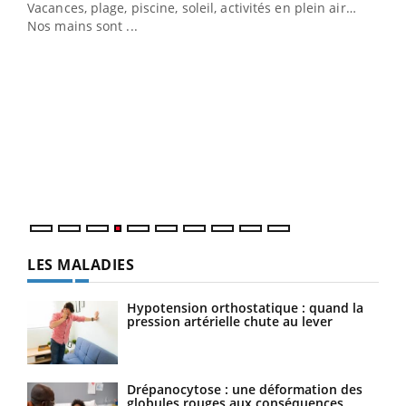
Vacances, plage, piscine, soleil, activités en plein air…
Nos mains sont ...
Dia
You
Le 
pers
ques
LES MALADIES
Hypotension orthostatique : quand la
pression artérielle chute au lever
Drépanocytose : une déformation des
globules rouges aux conséquences