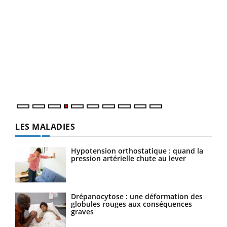
Dia
You
Le 
pers
ques
LES MALADIES
Hypotension orthostatique : quand la
pression artérielle chute au lever
Drépanocytose : une déformation des
globules rouges aux conséquences
graves