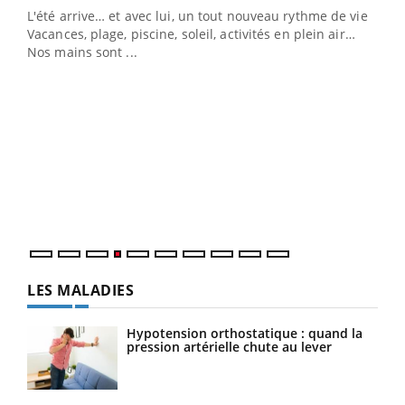
L'été arrive… et avec lui, un tout nouveau rythme de vie !
Vacances, plage, piscine, soleil, activités en plein air…
Nos mains sont ...
Dia
You
Le 
pers
ques
LES MALADIES
Hypotension orthostatique : quand la
pression artérielle chute au lever