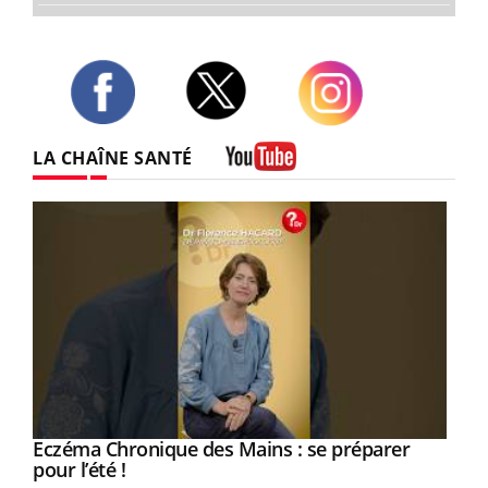
Twitter
Facebook
Instagram
LA CHAÎNE SANTÉ
Youtube
Eczéma Chronique des Mains : se préparer
Youtube
Youtube
pour l’été !