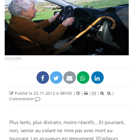
GILE/SIPA
Publié le 23.11.2012 à 08h05
|
|
|
|
|
Commenter
Plus lents, plus distraits, moins réactifs… Et pourtant,
non, senior au volant ne rime pas avec mort au
tournant. Les assureurs en témoignent, lD'ailleurs