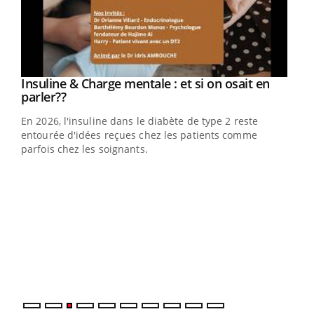
Youtube
Insuline & Charge mentale : et si on osait en
Youtube
Youtube
parler??
En 2026, l'insuline dans le diabète de type 2 reste
entourée d'idées reçues chez les patients comme
parfois chez les soignants.
Ecz
You
pour
L'ét
Vaca
Nos 