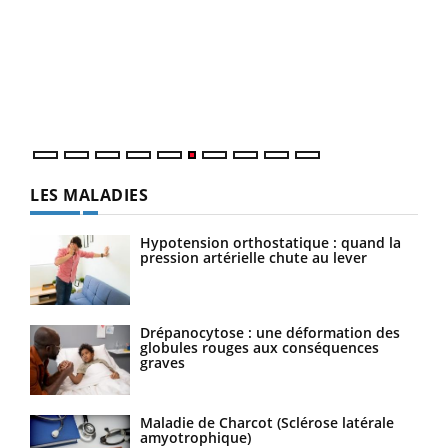
COU
You
Coup
vous
épis
LES MALADIES
Hypotension orthostatique : quand la
pression artérielle chute au lever
Drépanocytose : une déformation des
globules rouges aux conséquences
graves
Maladie de Charcot (Sclérose latérale
amyotrophique)