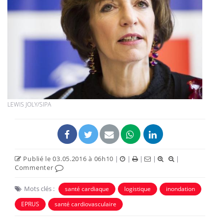
LEWIS JOLY/SIPA
Publié le 03.05.2016 à 06h10
|
|
|
|
|
Commenter
Mots clés :
santé cardiaque
logistique
inondation
EPRUS
santé cardiovasculaire