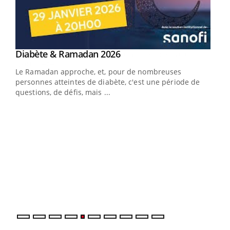
Youtube
Diabète & Ramadan 2026
Youtube
Le Ramadan approche, et, pour de nombreuses
vie !
personnes atteintes de diabète, c'est une période de
…
questions, de défis, mais ...
Un 
You
à l
Un é
mati
numé