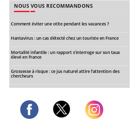
NOUS VOUS RECOMMANDONS
Comment éviter une otite pendant les vacances ?
Hantavirus : un cas détecté chez un touriste en France
Mortalité infantile : un rapport s’interroge sur son taux
élevé en France
Grossesse à risque : ce jus naturel attire l'attention des
chercheurs
Twitter
Facebook
Instagram