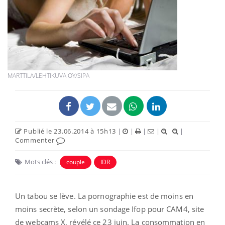
MARTTILA/LEHTIKUVA OY/SIPA
Publié le 23.06.2014 à 15h13
|
|
|
|
|
Commenter
Mots clés :
couple
IDR
Un tabou se lève. La pornographie est de moins en
moins secrète, selon un sondage Ifop pour CAM4, site
de webcams X, révélé ce 23 juin. La consommation en