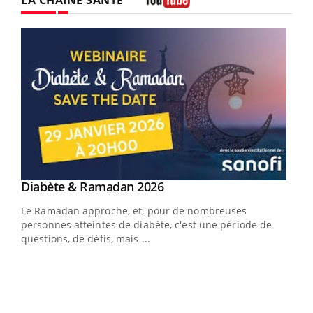
Youtube
Youtube
Diabète & Ramadan 2026
Youtube
Le Ramadan approche, et, pour de nombreuses
vie !
personnes atteintes de diabète, c'est une période de
…
questions, de défis, mais ...
Un 
You