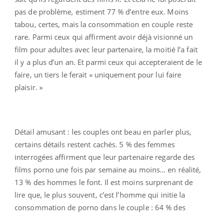
pas de problème, estiment 77 % d’entre eux. Moins
tabou, certes, mais la consommation en couple reste
rare. Parmi ceux qui affirment avoir déjà visionné un
film pour adultes avec leur partenaire, la moitié l’a fait
il y a plus d’un an. Et parmi ceux qui accepteraient de le
faire, un tiers le ferait « uniquement pour lui faire
plaisir. »
Détail amusant : les couples ont beau en parler plus,
certains détails restent cachés. 5 % des femmes
interrogées affirment que leur partenaire regarde des
films porno une fois par semaine au moins… en réalité,
13 % des hommes le font. Il est moins surprenant de
lire que, le plus souvent, c’est l’homme qui initie la
consommation de porno dans le couple : 64 % des