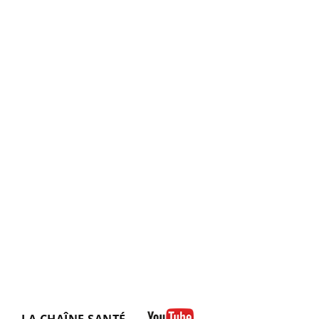
LA CHAÎNE SANTÉ