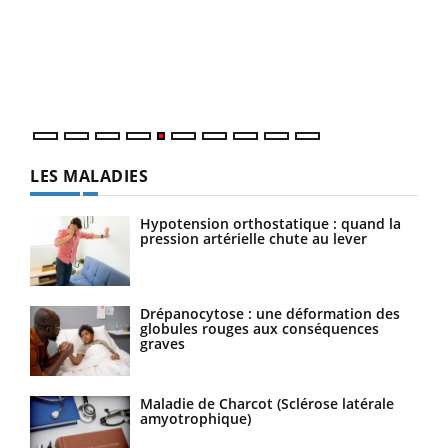
à l
Un é
mati
numé
LES MALADIES
Hypotension orthostatique : quand la
pression artérielle chute au lever
Drépanocytose : une déformation des
globules rouges aux conséquences
graves
Maladie de Charcot (Sclérose latérale
amyotrophique)