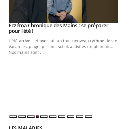
Eczéma Chronique des Mains : se préparer
Youtube
Youtube
pour l’été !
L'été arrive… et avec lui, un tout nouveau rythme de vie !
Vacances, plage, piscine, soleil, activités en plein air…
Nos mains sont ...
Dia
You
Le 
pers
ques
LES MALADIES