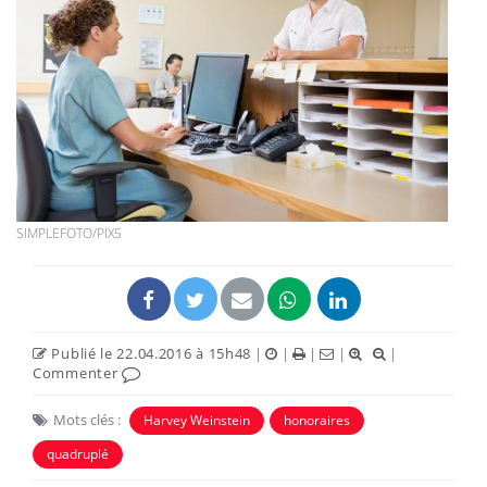
SIMPLEFOTO/PIX5
Publié le 22.04.2016 à 15h48
|
|
|
|
|
Commenter
Mots clés :
Harvey Weinstein
honoraires
quadruplé