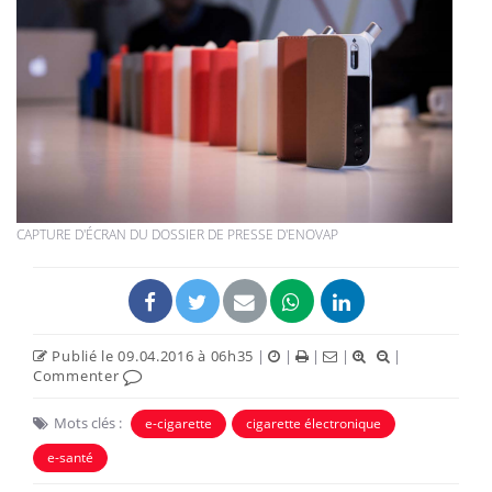
CAPTURE D'ÉCRAN DU DOSSIER DE PRESSE D'ENOVAP
Publié le 09.04.2016 à 06h35
|
|
|
|
|
Commenter
Mots clés :
e-cigarette
cigarette électronique
e-santé