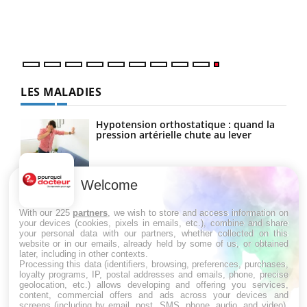
LES MALADIES
Hypotension orthostatique : quand la
pression artérielle chute au lever
Welcome
Drépanocytose : une déformation des
globules rouges aux conséquences
graves
With our 225
partners
, we wish to store and access information on
your devices (cookies, pixels in emails, etc.), combine and share
your personal data with our partners, whether collected on this
website or in our emails, already held by some of us, or obtained
Maladie de Charcot (Sclérose latérale
later, including in other contexts.
amyotrophique)
Processing this data (identifiers, browsing, preferences, purchases,
loyalty programs, IP, postal addresses and emails, phone, precise
geolocation, etc.) allows developing and offering you services,
content, commercial offers and ads across your devices and
screens (including by email, post, SMS, phone, audio, and video),