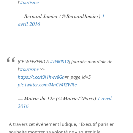
l'
#autisme
— Bernard Jomier (@BernardJomier)
1
avril 2016
[CE WEEKEND A
#PARIS12
] Journée mondiale de
l'
#autisme
>>
https://t.co/t3I1hwv8Gh
¤t_page_id=5
pic.twitter.com/MnCV4TZWRe
— Mairie du 12e (@Mairie12Paris)
1 avril
2016
A travers cet événement ludique, l’Exécutif parisien
souhaite montrer sa volonté de « soutenir la