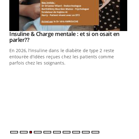
Insuline & Charge mentale : et si on osait en
Youtube
Youtube
parler??
En 2026, l'insuline dans le diabète de type 2 reste
entourée d'idées reçues chez les patients comme
parfois chez les soignants.
Youtube
Ecz
You
pour
L'ét
Vaca
Nos 