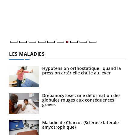
"Les
trav
DRH 
LES MALADIES
Hypotension orthostatique : quand la
pression artérielle chute au lever
Drépanocytose : une déformation des
globules rouges aux conséquences
graves
Maladie de Charcot (Sclérose latérale
amyotrophique)