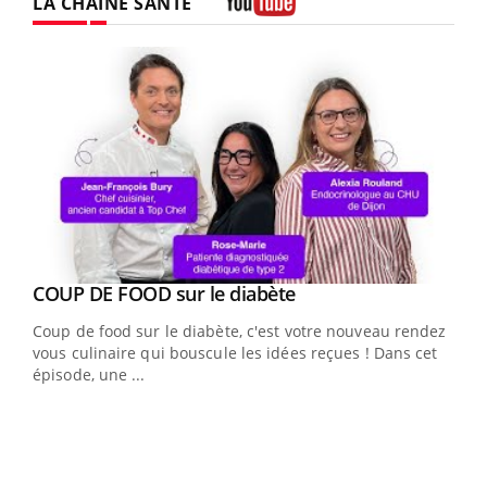
LA CHAÎNE SANTÉ
Youtube
Youtube
cès
COUP DE FOOD sur le diabète
Youtube
Coup de food sur le diabète, c'est votre nouveau rendez-
 en
vous culinaire qui bouscule les idées reçues ! Dans cet
u
épisode, une ...
Qua
You