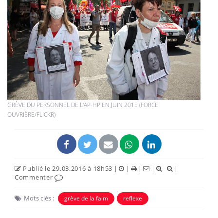
GRÈVE DU PERSONNEL DE L'AP-HP EN JUIN 2015 (FORCE
OUVRIÈRE/FLICKR)
Publié le 29.03.2016 à 18h53
|
|
|
|
|
Commenter
Mots clés :
grève de la faim
reflexe