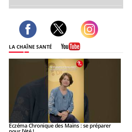
Twitter
Facebook
Instagram
LA CHAÎNE SANTÉ
Youtube
Eczéma Chronique des Mains : se préparer
Youtube
Youtube
pour l’été !