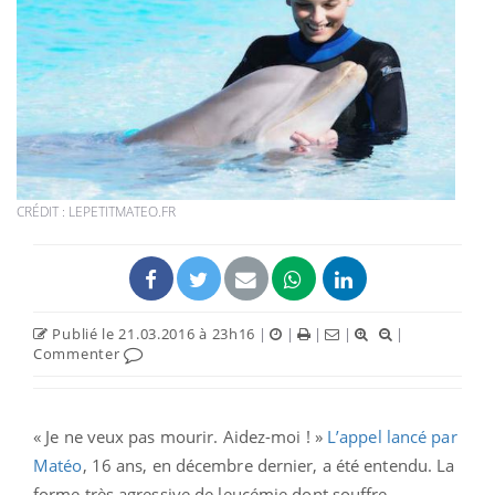
CRÉDIT : LEPETITMATEO.FR
Publié le 21.03.2016 à 23h16
|
|
|
|
|
Commenter
« Je ne veux pas mourir. Aidez-moi ! »
L’appel lancé par
Matéo
, 16 ans, en décembre dernier, a été entendu. La
forme très agressive de leucémie dont souffre