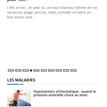
L'été arrive… et avec lui, un tout nouveau rythme de vie !
Vacances, plage, piscine, soleil, activités en plein air…
Nos mains sont ...
Dia
You
Le 
pers
ques
LES MALADIES
Hypotension orthostatique : quand la
pression artérielle chute au lever