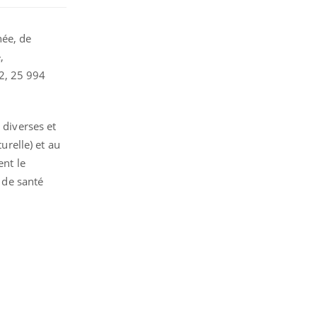
née, de
,
2, 25 994
 diverses et
urelle) et au
ent le
s de santé