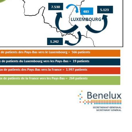
mutualiste innove en mat
s, mais ...
santé : l'utilisation d'un 
numérique » permet ...