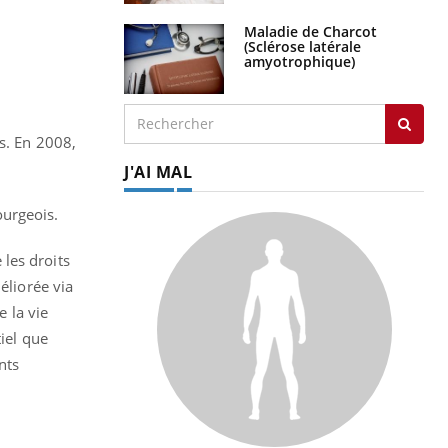
Maladie de Charcot
(Sclérose latérale
amyotrophique)
s. En 2008,
J'AI MAL
ourgeois.
les droits
éliorée via
e la vie
tiel que
nts