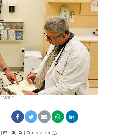
Fortes chaleurs :
Grossess
pourquoi le risque de
que dit 
noyade grimpe-t-il ?
Le Viagra pourrait-il
Le smart
freiner la propagation du
l'appren
cancer ?
lecture 
Pourquoi manger moins
Mordue 
de protéines pourrait
vacances
finalement être bénéfique
le coma
EDICINE
|
|
|
Commenter