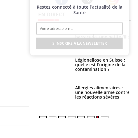
Restez connecté à toute l’actualité de la
Twitter
Facebook
Instagram
Santé
EN DIRECT
e et chaleur : ce
Mordue par un
la science
barracuda, une petite fille
secourue grâce à un
S'INSCRIRE À LA NEWSLETTER
réflexe essentiel
phone nuit-il à
Légionellose en Suisse :
tissage de la
quelle est l’origine de la
?
contamination ?
par une tique en
Allergies alimentaires :
, elle reste dans
une nouvelle arme contre
 pendant 42 jours
les réactions sévères