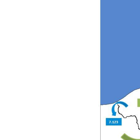
ale : et si on
Eczéma Chronique des Mains : se
Dia
Youtube
You
ube
Youtube
préparer pour l’été !
Le 
 diabète de type 2
L'été arrive… et avec lui, un tout nouveau
nom
ues chez les
rythme de vie ! Vacances, plage, piscine,
diab