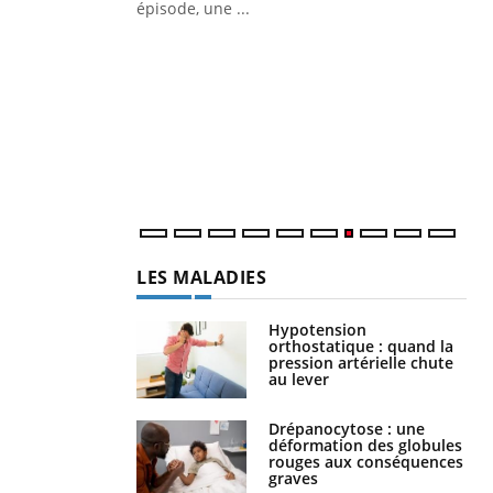
ière de bilan de
épisode, une ...
« jumeau
Qu
You
êtr
"Le
qua
Doc
dir
LES MALADIES
Hypotension
orthostatique : quand la
pression artérielle chute
au lever
Drépanocytose : une
déformation des globules
rouges aux conséquences
graves