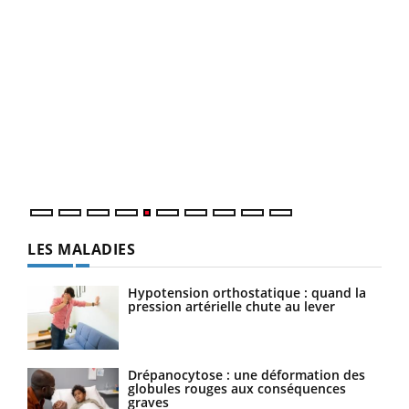
Un 
You
à l
Un é
mati
numé
LES MALADIES
Hypotension orthostatique : quand la
pression artérielle chute au lever
Drépanocytose : une déformation des
globules rouges aux conséquences
graves