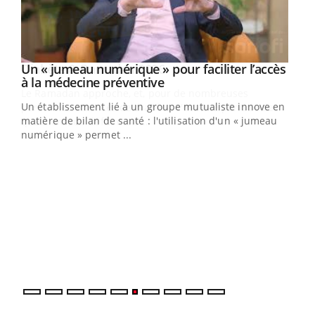
Un « jumeau numérique » pour faciliter l’accès
Youtube
Youtube
à la médecine préventive
Un établissement lié à un groupe mutualiste innove en
e
matière de bilan de santé : l'utilisation d'un « jumeau
numérique » permet ...
COU
You
Coup
vous
épis