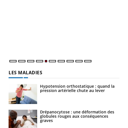
Un 
You
à l
Un é
mati
numé
LES MALADIES
Hypotension orthostatique : quand la
pression artérielle chute au lever
Drépanocytose : une déformation des
globules rouges aux conséquences
graves