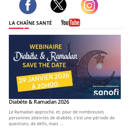
Twitter
Facebook
Instagram
LA CHAÎNE SANTÉ
Youtube
Youtube
Diabète & Ramadan 2026
Youtube
Le Ramadan approche, et, pour de nombreuses
vie !
personnes atteintes de diabète, c'est une période de
…
questions, de défis, mais ...