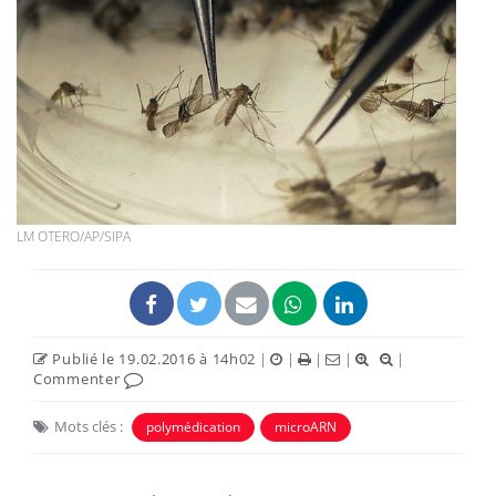
LM OTERO/AP/SIPA
Publié le 19.02.2016 à 14h02
|
|
|
|
|
Commenter
Mots clés :
polymédication
microARN