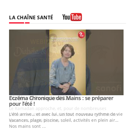
LA CHAÎNE SANTÉ
Youtube
Youtube
Eczéma Chronique des Mains : se préparer
Diabète & Ramadan 2026
Youtube
Youtube
Youtube
pour l’été !
Le Ramadan approche, et, pour de nombreuses
L'été arrive… et avec lui, un tout nouveau rythme de vie !
personnes atteintes de diabète, c'est une période de
Vacances, plage, piscine, soleil, activités en plein air…
questions, de défis, mais ...
Nos mains sont ...