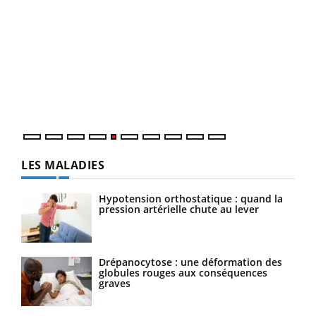
Un 
You
à l
Un é
mati
numé
LES MALADIES
Hypotension orthostatique : quand la
pression artérielle chute au lever
Drépanocytose : une déformation des
globules rouges aux conséquences
graves