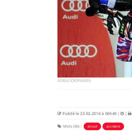
GORSIC/CROPIX/SIPA
Publié le 23.02.2016 à 06h40
|
|
Mots clés :
alcool
accident