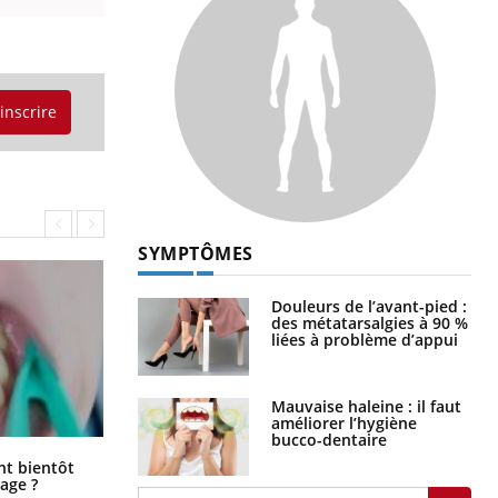
'inscrire
SYMPTÔMES
Douleurs de l’avant-pied :
des métatarsalgies à 90 %
liées à problème d’appui
Mauvaise haleine : il faut
améliorer l’hygiène
bucco-dentaire
Éclipse solaire du 12 août : “Des
ent bientôt
verres adaptés, c'est indispensable
age ?
pour la santé des yeux”