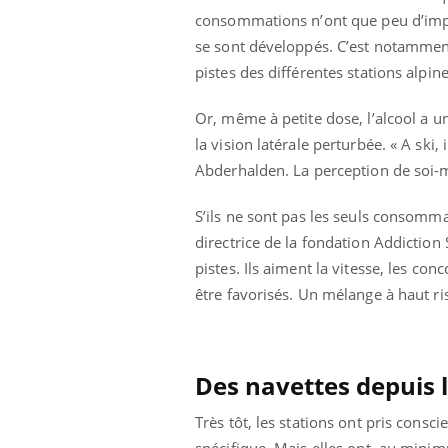
Et si les caries pouvaient
consommations n’ont que peu d’impa
bientôt disparaître sans
se sont développés. C’est notamment 
plombage ?
pistes des différentes stations alpine
Or, même à petite dose, l’alcool a un
la vision latérale perturbée. « A ski, 
Abderhalden. La perception de soi-m
S’ils ne sont pas les seuls consomm
directrice de la fondation Addiction S
pistes. Ils aiment la vitesse, les c
être favorisés. Un mélange à haut ri
Des navettes depuis l
Très tôt, les stations ont pris con
spécifique. Mais elles ont, au mini