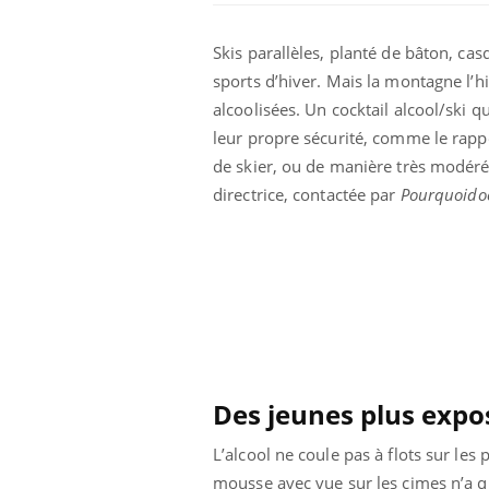
Skis parallèles, planté de bâton, cas
sports d’hiver. Mais la montagne l’hi
alcoolisées. Un cocktail alcool/ski 
leur propre sécurité, comme le rappe
de skier, ou de manière très modér
directrice, contactée par
Pourquoido
Les crises d’angoisse
peuvent-elles survenir
sans raison apparente ?
Des jeunes plus expo
Fatigue en vacances :
normal ou signe d’une
maladie ?
L’alcool ne coule pas à flots sur les
mousse avec vue sur les cimes n’a qu