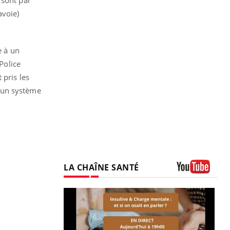
avoie)
e à un
Police
 pris les
i un système
LA CHAÎNE SANTÉ
Youtube