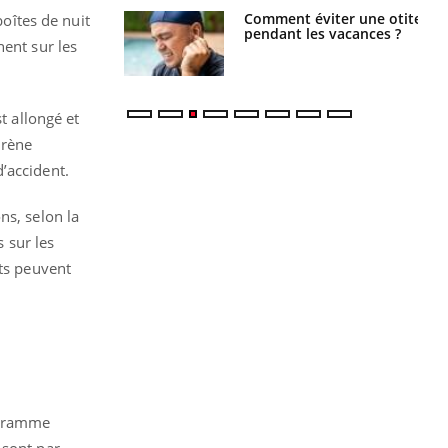
Comment éviter une otite
Grossesse à risque : ce jus
oîtes de nuit
pendant les vacances ?
naturel attire l'attention
nent sur les
des chercheurs
t allongé et
 Irène
’accident.
ns, selon la
s sur les
nts peuvent
rogramme
 sont par