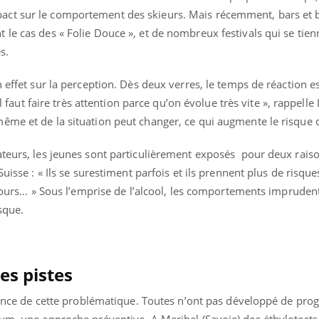
Mon enfant est-il trop
ct sur le comportement des skieurs. Mais récemment, bars et b
sensible ou simplement
le cas des « Folie Douce », et de nombreux festivals qui se tien
très empathique ?
s.
 effet sur la perception. Dès deux verres, le temps de réaction es
il faut faire très attention parce qu’on évolue très vite », rappelle
ême et de la situation peut changer, ce qui augmente le risque d
ateurs, les jeunes sont particulièrement exposés pour deux raiso
uisse : « Ils se surestiment parfois et ils prennent plus de risque
oncours… » Sous l’emprise de l’alcool, les comportements imprude
sque.
es pistes
science de cette problématique. Toutes n’ont pas développé de p
mum, une approche préventive. A Meribel (Savoie) des éthylotests