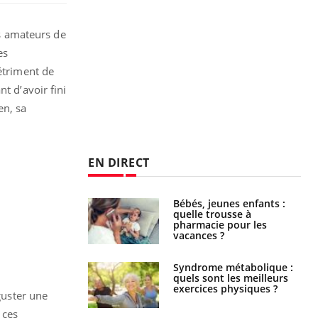
es amateurs de
es
étriment de
t d’avoir fini
en, sa
EN DIRECT
Bébés, jeunes enfants :
Hantavirus : un cas
quelle trousse à
détecté chez un touriste
pharmacie pour les
en France
vacances ?
Syndrome métabolique :
Mortalité infantile : un
quels sont les meilleurs
rapport s’interroge sur
exercices physiques ?
son taux élevé en France
guster une
 ces