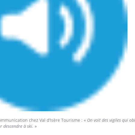
ence en fer : comprendre pour
tube
Youtube
venir
gue, irritabilité, brouillard mental ou
e alopécie… Les symptômes de la
nce en fer sont multiples ce qui la rend
ommunication chez Val d’Isère Tourisme : «
On voit des vigiles qui ob
r descendre à ski.
»