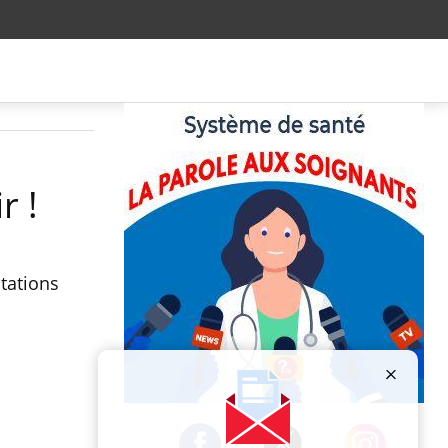
r !
stations
Publicité