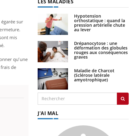
LES MALADIES
Hypotension
orthostatique : quand la
t égarée sur
pression artérielle chute
 fermeture.
au lever
sont mis
Drépanocytose : une
hé.
déformation des globules
rouges aux conséquences
graves
ionner qu’une
frais de
Maladie de Charcot
(Sclérose latérale
amyotrophique)
J'AI MAL