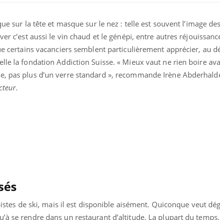
que sur la tête et masque sur le nez : telle est souvent l’image d
ver c’est aussi le vin chaud et le génépi, entre autres réjouissanc
que certains vacanciers semblent particulièrement apprécier, au d
lle la fondation Addiction Suisse. « Mieux vaut ne rien boire avan
ée, pas plus d’un verre standard », recommande Irène Abderhald
cteur
.
Éclipse solaire du 12 août
: “Des verres adaptés,
c'est indispensable pour
la santé des yeux”
sés
Les troubles du sommeil
modifient votre cerveau !
 pistes de ski, mais il est disponible aisément. Quiconque veut dé
’à se rendre dans un restaurant d’altitude. La plupart du temps,