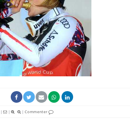
|
|
|
Commenter