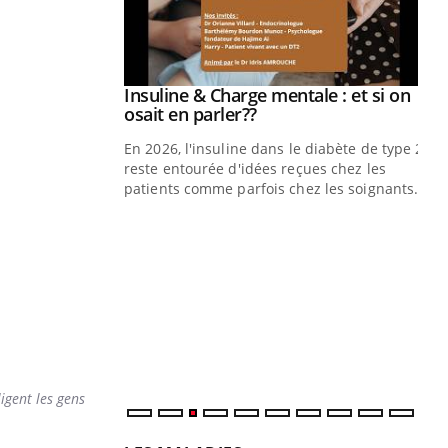
Insuline & Charge mentale : et si on
Youtube
Youtube
osait en parler??
En 2026, l'insuline dans le diabète de type 2
reste entourée d'idées reçues chez les
patients comme parfois chez les soignants.
Eczéma Chronique des Mains : se
Di
Youtube
You
Youtube
préparer pour l’été !
Le 
L'été arrive… et avec lui, un tout nouveau
nom
rythme de vie ! Vacances, plage, piscine,
dia
soleil, activités en plein air… Nos mains
défi
sont ...
ligent les gens