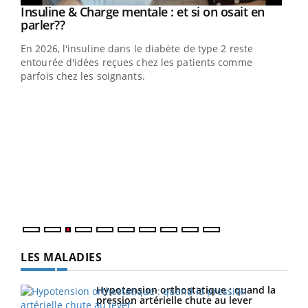
Youtube
Insuline & Charge mentale : et si on osait en
Youtube
Youtube
parler??
En 2026, l'insuline dans le diabète de type 2 reste
entourée d'idées reçues chez les patients comme
parfois chez les soignants.
Ecz
You
pour
L'ét
Vaca
Nos 
LES MALADIES
Hypotension orthostatique : quand la
pression artérielle chute au lever