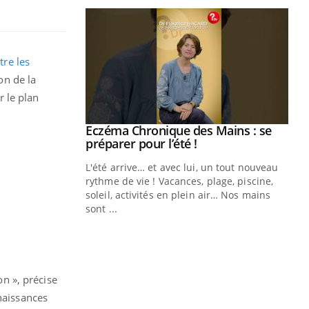
tre les
ion de la
 le plan
Youtube
Eczéma Chronique des Mains : se
Diabète & Ramadan 2026
Youtube
Youtube
Youtube
préparer pour l’été !
Le Ramadan approche, et, pour de
L'été arrive… et avec lui, un tout nouveau
nombreuses personnes atteintes de
rythme de vie ! Vacances, plage, piscine,
diabète, c'est une période de questions, de
soleil, activités en plein air… Nos mains
défis, mais ...
sont ...
Un
You
fac
pr
Un 
on », précise
mut
naissances
san