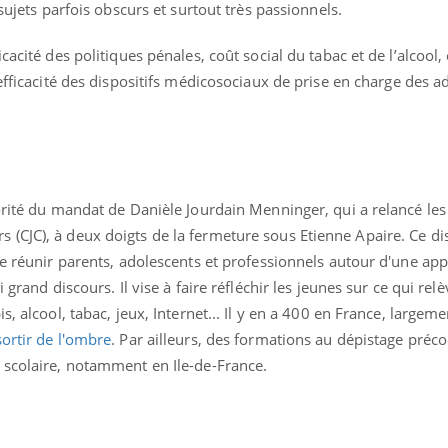
 sujets parfois obscurs et surtout très passionnels.
cacité des politiques pénales, coût social du tabac et de l’alcool,
 efficacité des dispositifs médicosociaux de prise en charge des ad
orité du mandat de Danièle Jourdain Menninger, qui a relancé les
CJC), à deux doigts de la fermeture sous Etienne Apaire. Ce dis
de réunir parents, adolescents et professionnels autour d'une ap
 grand discours. Il vise à faire réfléchir les jeunes sur ce qui relè
s, alcool, tabac, jeux, Internet... Il y en a 400 en France, largeme
sortir de l'ombre
. Par ailleurs, des formations au dépistage préc
 scolaire, notamment en Ile-de-France.