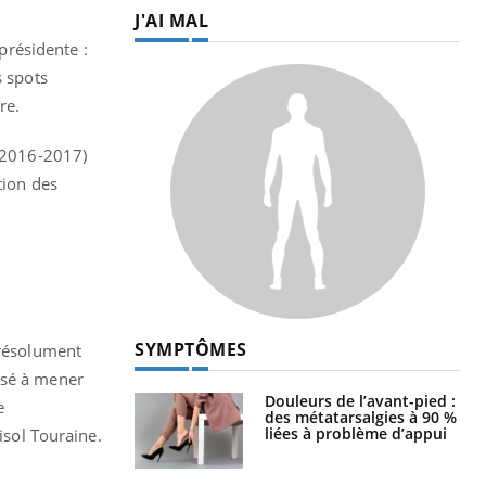
J'AI MAL
 présidente :
s spots
re.
 (2016-2017)
tion des
SYMPTÔMES
 résolument
usé à mener
Douleurs de l’avant-pied :
e
des métatarsalgies à 90 %
liées à problème d’appui
isol Touraine.