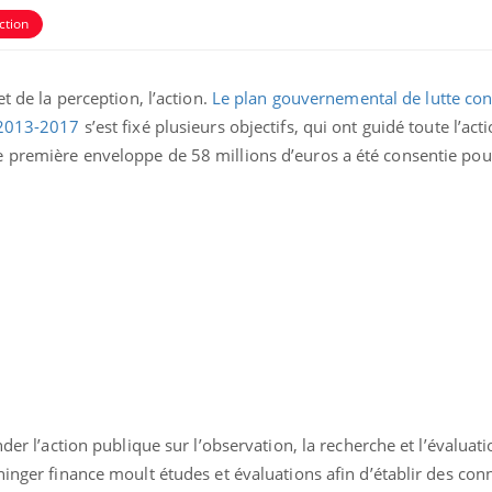
ction
t de la perception, l’action.
Le plan gouvernemental de lutte con
s 2013-2017
s’est fixé plusieurs objectifs, qui ont guidé toute l’act
 première enveloppe de 58 millions d’euros a été consentie pour
uline & Charge mentale : et si on
tube
Youtube
it en parler??
026, l'insuline dans le diabète de type 2
e entourée d'idées reçues chez les
ients comme parfois chez les soignants.
der l’action publique sur l’observation, la recherche et l’évaluati
ninger finance moult études et évaluations afin d’établir des con