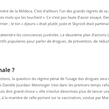
mière de la Mildeca. C’est d’ailleurs l’un des grands regrets de sa
es mots qui les touchent ». Ce n’est pas faute d’avoir essayé. De
nier ; le ton « djeuns » était plutôt juste et Skyrock était partenai
 atteindre les consciences juvéniles. Le deuxième plan d’actions
portifs populaires pour parler de drogues, de prévention, de réduc
nale ?
actions, la question du régime pénal de l’usage des drogues sera
Si Danièle Jourdain Menninger s’est dans les premiers temps ref
ulu dire grand-chose », elle n’exclut désormais plus de lancer un
, à la manière de celle portant sur la vaccination, voulue par Mar