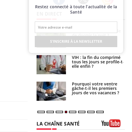
Restez connecté à toute l’actualité de la
Twitter
Facebook
Instagram
Santé
EN DIRECT
La sieste empêche-t-elle
Fortes chaleurs :
de dormir la nuit ?
pourquoi le risque de
noyade grimpe-t-il ?
S'INSCRIRE À LA NEWSLETTER
VIH : la fin du comprimé
Le Viagra pourrait-il
tous les jours se profile-t-
freiner la propagation du
elle enfin ?
cancer ?
Pourquoi votre ventre
Pourquoi manger moins
gâche-t-il les premiers
de protéines pourrait
jours de vos vacances ?
finalement être bénéfique
LA CHAÎNE SANTÉ
Youtube