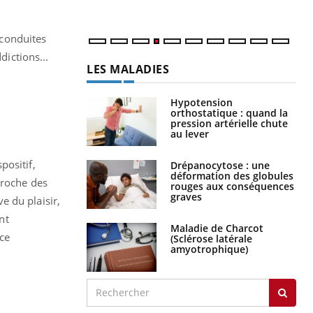
num
 conduites
dictions...
LES MALADIES
Hypotension
orthostatique : quand la
pression artérielle chute
au lever
positif,
Drépanocytose : une
déformation des globules
proche des
rouges aux conséquences
graves
ve du plaisir,
nt
Maladie de Charcot
oce
(Sclérose latérale
amyotrophique)