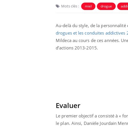
Mots clés :
miel
drogue
addi
Au-delà du style, de la personnalité e
drogues et les conduites addictive
Mildeca au cours de ces années. Une
d’actions 2013-2015.
 Mains :
Carence en fer : comprendre pour
Ins
Youtube
You
Youtube
Youtube
prévenir
osa
aciles à aborder...
Fatigue, irritabilité, brouillard mental ou
En 2
poser des
même alopécie… Les symptômes de la
rest
'un proche c'est
carence en fer sont multiples ce qui la rend
pat
...
Evaluer
Le premier objectif a consisté à « fon
le plan. Ainsi, Danièle Jourdain Men