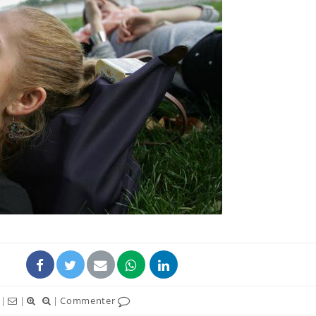
Chikungunya, dengue,
West Nile : que se passe-
t-il dans le sud de la
France ?
Les médicaments GLP-1
protègent-ils aussi les os
?
Cytomégalovirus : ce qui
change dans la prise en
charge des femmes
enceintes
|
|
|
Commenter