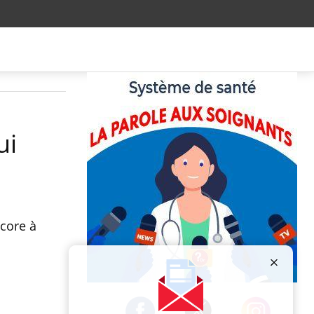
ui
ncore à
Publicité