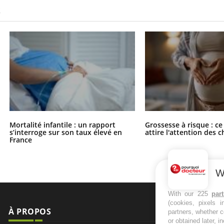
S
Mortalité infantile : un rapport
Grossesse à risque : ce
s’interroge sur son taux élevé en
attire l'attention des 
France
W
With our 225
par
(cookies, pixels 
À PROPOS
NEWSLETT
partners, whether c
or obtained later, i