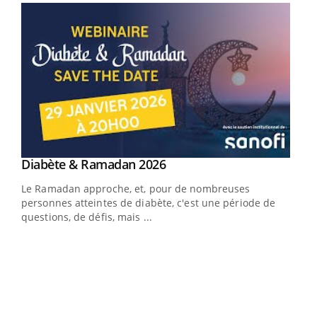
Youtube
Diabète & Ramadan 2026
Youtube
Le Ramadan approche, et, pour de nombreuses
vie !
personnes atteintes de diabète, c'est une période de
…
questions, de défis, mais ...
Un 
You
à l