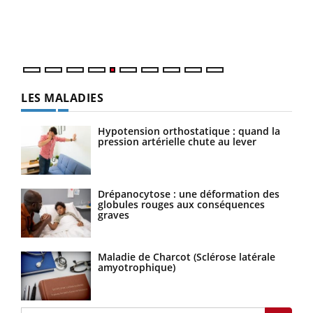
Un é
mati
numé
LES MALADIES
Hypotension orthostatique : quand la
pression artérielle chute au lever
Drépanocytose : une déformation des
globules rouges aux conséquences
graves
Maladie de Charcot (Sclérose latérale
amyotrophique)