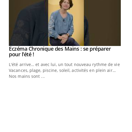
Eczéma Chronique des Mains : se préparer
Youtube
Youtube
pour l’été !
L'été arrive… et avec lui, un tout nouveau rythme de vie !
Vacances, plage, piscine, soleil, activités en plein air…
Nos mains sont ...
Dia
You
Le 
pers
ques