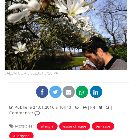
SALOM-GOMIS SEBASTIEN/SIPA
Publié le 24.01.2016 à 10h40
|
|
|
|
|
Commenter
Mots clés :
allergie
essai clinique
terrasse
allergène