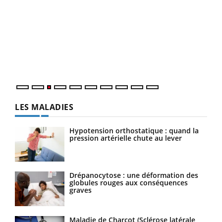
Ecz
You
pour
L'ét
Vaca
Nos 
LES MALADIES
Hypotension orthostatique : quand la
pression artérielle chute au lever
Drépanocytose : une déformation des
globules rouges aux conséquences
graves
Maladie de Charcot (Sclérose latérale