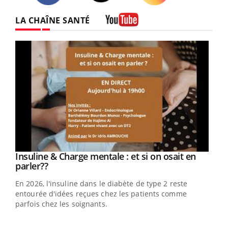
Twitter
Facebook
Instagram
LA CHAÎNE SANTÉ
Youtube
Youtube
Insuline & Charge mentale : et si on osait en
Youtube
Youtube
parler??
En 2026, l'insuline dans le diabète de type 2 reste
entourée d'idées reçues chez les patients comme
parfois chez les soignants.