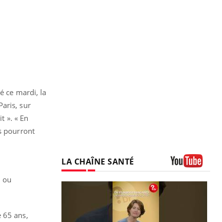
é ce mardi, la
aris, sur
t ». « En
s pourront
LA CHAÎNE SANTÉ
Youtube
e ou
e 65 ans,