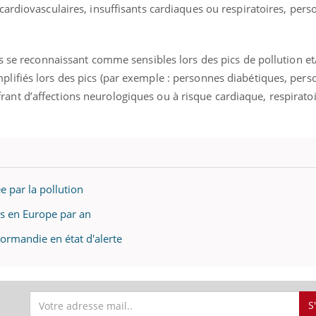
ardiovasculaires, insuffisants cardiaques ou respiratoires, per
gue, irritabilité, brouillard mental ou
e alopécie… Les symptômes de la
nce en fer sont multiples ce qui la rend
s se reconnaissant comme sensibles lors des pics de pollution et
Insuline & Charge ment
Youtube
ifiés lors des pics (par exemple : personnes diabétiques, per
Yout
osait en parler??
t d’affections neurologiques ou à risque cardiaque, respiratoi
En 2026, l'insuline dans l
reste entourée d'idées re
patients comme parfois ch
 par la pollution
ès en Europe par an
 Normandie en état d'alerte
S