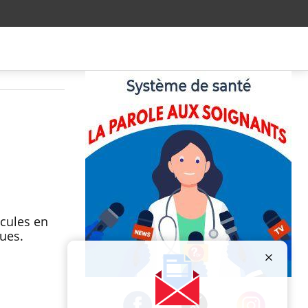
icules en
ques.
Publicité