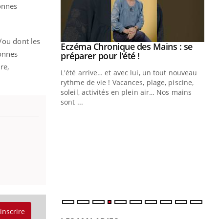
sonnes
/ou dont les
ale : et si on
Eczéma Chronique des Mains : se
Youtube
sonnes
ube
Youtube
préparer pour l’été !
re,
e diabète de type 2
L'été arrive… et avec lui, un tout nouveau
çues chez les
rythme de vie ! Vacances, plage, piscine,
ez les soignants.
soleil, activités en plein air… Nos mains
sont ...
Di
You
Le 
nom
dia
défi
'inscrire