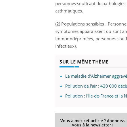
personnes souffrant de pathologies c
Fati
asthmatiques.
mêm
care
...
(2) Populations sensibles : Personne
Eczéma Chronique des Mains :
Youtube
symptômes apparaissent ou sont ampl
Youtube
expliquer ma maladie
immunodéprimées, personnes souffran
Il y a des sujets qui sont faciles à aborder...
infectieux).
d'autres non ! D'un côté, poser des
questions sur la maladie d'un proche c'est
montrer ...
SUR LE MÊME THÈME
La maladie d'Alzheimer aggravée
Pollution de l'air : 430 000 déc
Pollution : l'Ile-de-France et la
Vous aimez cet article ? Abonnez-
vous à la newsletter !