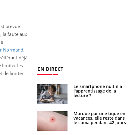
st prévue
 la faute aux
le
ir Normand
.
réitérant déjà
 limiter les
EN DIRECT
t de limiter
a pourrait-il
Le smartphone nuit-il à
la propagation du
l'apprentissage de la
lecture ?
i manger moins
Mordue par une tique en
éines pourrait
vacances, elle reste dans
ent être bénéfique
le coma pendant 42 jours