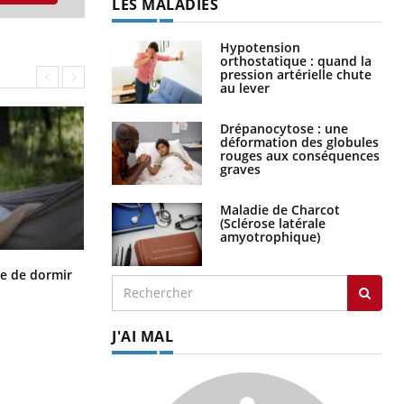
LES MALADIES
Hypotension
orthostatique : quand la
pression artérielle chute
au lever
Drépanocytose : une
déformation des globules
rouges aux conséquences
graves
Maladie de Charcot
(Sclérose latérale
amyotrophique)
VIH : la fin du comprimé tous les
le de dormir
jours se profile-t-elle enfin ?
J'AI MAL