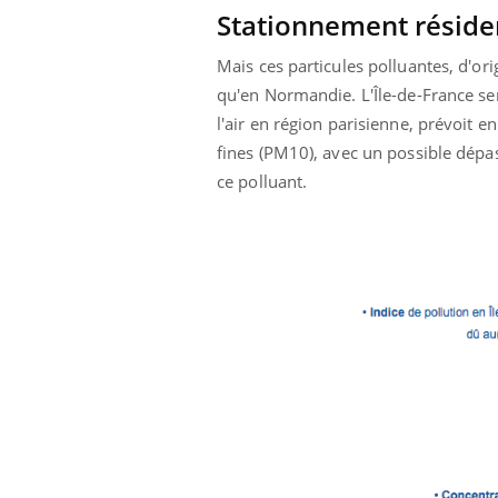
Stationnement résiden
La sieste empêche-t-elle
de dormir la nuit ?
Mais ces particules polluantes, d'ori
qu'en Normandie. L'Île-de-France ser
l'air en région parisienne, prévoit 
fines (PM10), avec un possible dépa
ce polluant.