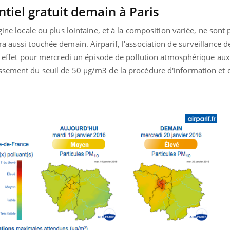
tiel gratuit demain à Paris
Fortes chaleurs :
Grossess
pourquoi le risque de
que dit 
noyade grimpe-t-il ?
gine locale ou plus lointaine, et à la composition variée, ne sont
a aussi touchée demain. Airparif, l'association de surveillance de
en effet pour mercredi un épisode de pollution atmosphérique aux
ssement du seuil de 50 µg/m3 de la procédure d'information et d