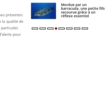
e et chaleur : ce
Mordue par un
la science
barracuda, une petite fille
secourue grâce à un
 pas présentes
réflexe essentiel
 la qualité de
 particules
'alerte pour