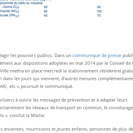
réagir les pouvoirs publics. Dans un
communiqué de presse
publi
mément aux dispositions adoptées en mai 2014 par le Conseil de P
 Ville mettra en place mercredi le stationnement résidentiel gratui
ion dans les jours qui viennent, d'autres mesures complémentaire
Velib', etc », poursuit le communiqué.
Parisiens à suivre les messages de prévention et à adapter leurs
itairement les réseaux de transport en commun, le covoiturag
ts », conclut la Mairie.
ence en fer : comprendre pour
tube
Youtube
venir
s enceintes, nourrissons et jeunes enfants, personnes de plus d