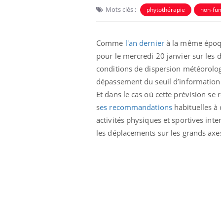
Mots clés :
phytothérapie
non-fu
Comme
l'an dernier
à la même époqu
pour le mercredi 20 janvier sur les 
conditions de dispersion météorolo
dépassement du seuil d’information d
Et dans le cas où cette prévision se r
s
es recommandations
habituelles à 
activités physiques et sportives inten
les déplacements sur les grands axes
Les médicaments GLP-1
protègent-ils aussi les os
?
Cytomégalovirus : ce qui
change dans la prise en
charge des femmes
enceintes