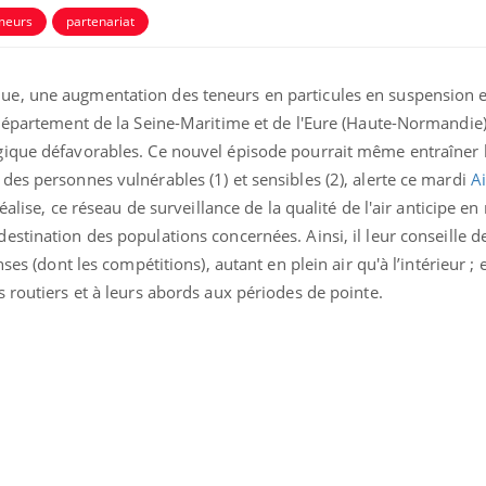
meurs
partenariat
e, une augmentation des teneurs en particules en suspension e
département de la Seine-Maritime et de l'Eure (Haute-Normandie),
gique défavorables. Ce nouvel épisode pourrait même entraîner 
es personnes vulnérables (1) et sensibles (2), alerte ce mardi
A
éalise, ce réseau de surveillance de la qualité de l'air anticipe en 
destination des populations concernées. Ainsi, il leur conseille de
ses (dont les compétitions), autant en plein air qu'à l’intérieur ; e
 routiers et à leurs abords aux périodes de pointe.
VIH : la fin du comprimé
Le Viagr
tous les jours se profile-t-
freiner 
elle enfin ?
cancer ?
Pourquoi votre ventre
Pourquo
gâche-t-il les premiers
de prot
jours de vos vacances ?
finalem