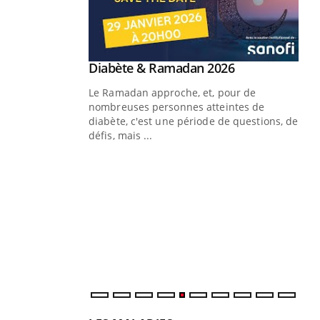
Youtube
Diabète & Ramadan 2026
Youtube
Le Ramadan approche, et, pour de
nombreuses personnes atteintes de
diabète, c'est une période de questions, de
défis, mais ...
Un « jumeau numérique » pour
CO
Youtube
You
faciliter l’accès à la médecine
Youtube
Cou
préventive
nou
bou
épi