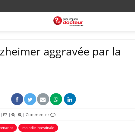
lzheimer aggravée par la
|
|
|
Commenter
tenariat
maladie intestinale