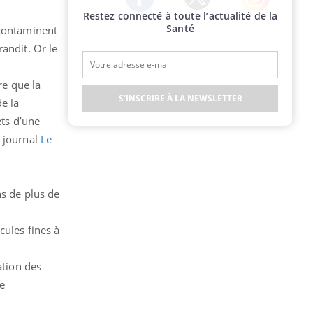
Restez connecté à toute l’actualité de la
Twitter
Facebook
Instagram
Santé
 contaminent
andit. Or le
e que la
S'INSCRIRE À LA NEWSLETTER
e la
ets d’une
e journal
Le
ns de plus de
cules fines à
tion des
ie