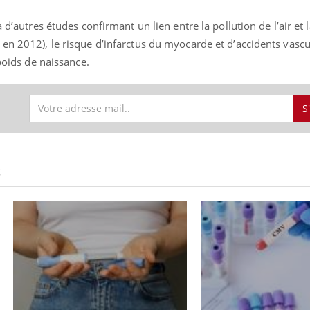
 d’autres études confirmant un lien entre la pollution de l’air et 
en 2012), le risque d’infarctus du myocarde et d’accidents vascu
 poids de naissance.
S
S
Grossesse et chaleur : ce
que dit la science
Le smartphone nuit-il à
l'apprentissage de la
lecture ?