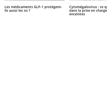
Mordue par une tique en
Les médicaments GLP-1 protègent-
Cytomégalovirus : ce q
vacances, elle reste dans
ils aussi les os ?
dans la prise en char
le coma pendant 42 jours
enceintes