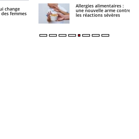
Allergies alimentaires :
TDAH : quel est ce
La sieste empêche-t-elle de dormir
ui change
une nouvelle arme contre
traitement autorisé aux
la nuit ?
ge des femmes
les réactions sévères
États-Unis ?