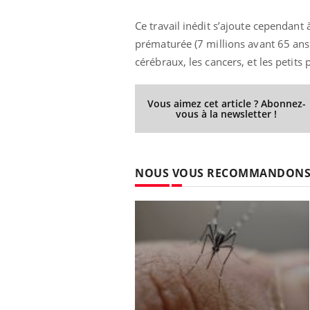
Ce travail inédit s’ajoute cependant à
prématurée (7 millions avant 65 ans 
cérébraux, les cancers, et les petits
Vous aimez cet article ? Abonnez-
vous à la newsletter !
NOUS VOUS RECOMMANDON
e empêche-t-elle
Fortes chaleurs :
 la nuit ?
pourquoi le risque de
noyade grimpe-t-il ?
 fin du comprimé
Le Viagra pourrait-il
jours se profile-t-
freiner la propagation du
n ?
cancer ?