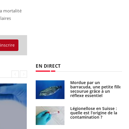
la mortalité
laires
'inscrire
EN DIRECT
Mordue par un
Comment gérer le
barracuda, une petite fille
sommeil des enfants en
secourue grâce à un
vacances ?
réflexe essentiel
Légionellose en Suisse :
Bilan prévention : ce que
quelle est l’origine de la
les kinés pourront
contamination ?
bientôt faire