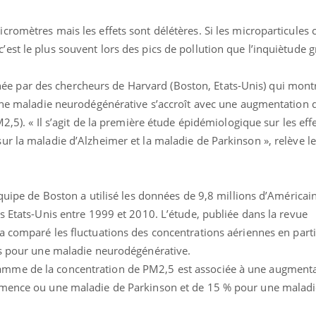
cromètres mais les effets sont délétères. Si les microparticules
st le plus souvent lors des pics de pollution que l’inquiètude gr
 par des chercheurs de Harvard (Boston, Etats-Unis) qui montr
 une maladie neurodégénérative s’accroît avec une augmentation d
2,5). « Il s’agit de la première étude épidémiologique sur les eff
r la maladie d’Alzheimer et la maladie de Parkinson », relève l
équipe de Boston a utilisé les données de 9,8 millions d’Américai
s Etats-Unis entre 1999 et 2010. L’étude, publiée dans la revue
a comparé les fluctuations des concentrations aériennes en parti
ns pour une maladie neurodégénérative.
mme de la concentration de PM2,5 est associée à une augmenta
émence ou une maladie de Parkinson et de 15 % pour une malad