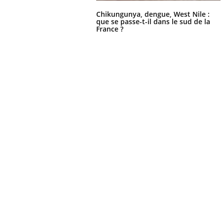
 votre ventre
Pourquoi manger moins
Chikungunya, dengue, West Nile :
l les premiers
de protéines pourrait
que se passe-t-il dans le sud de la
 vos vacances ?
finalement être bénéfique
France ?