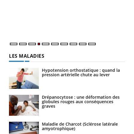
Dia
Le 
pers
ques
LES MALADIES
Hypotension orthostatique : quand la
pression artérielle chute au lever
Drépanocytose : une déformation des
globules rouges aux conséquences
graves
Maladie de Charcot (Sclérose latérale
amyotrophique)