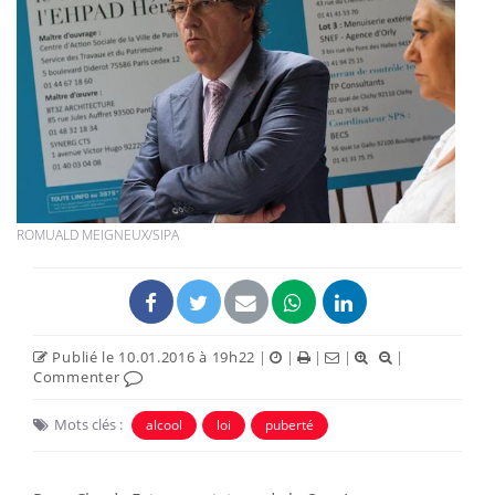
ROMUALD MEIGNEUX/SIPA
Publié le 10.01.2016 à 19h22
|
|
|
|
|
Commenter
Mots clés :
alcool
loi
puberté