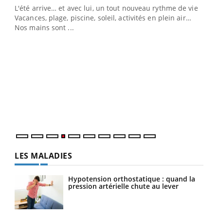
vie !
personnes atteintes de diabète, c'est une période de
…
questions, de défis, mais ...
Un 
You
à l
Un é
mati
numé
LES MALADIES
Hypotension orthostatique : quand la
pression artérielle chute au lever