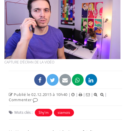
CAPTURE D'ÉCRAN DE LA VIDÉO
Publié le 02.12.2015 à 10h40
|
|
|
|
|
Commenter
Mots clés :
Shy'm
siamois