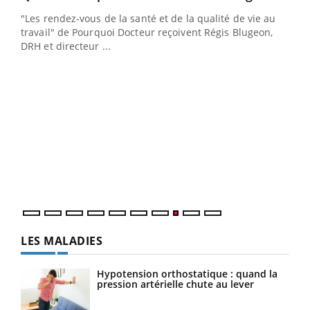
Youtube
(3/3)
"Les rendez-vous de la santé et de la qualité de vie au
Dans cette vidéo, le Dr Inès Zaraa, dermatologue à Paris,
travail" de Pourquoi Docteur reçoivent Régis Blugeon,
vous explique comment protéger vos mains au
DRH et directeur ...
quotidien et éviter les ...
Ecz
You
(2/3
Une 
une 
une i
LES MALADIES
Hypotension orthostatique : quand la
pression artérielle chute au lever