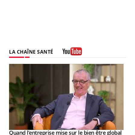
LA CHAÎNE SANTÉ
Youtube
Yout
Quand l’entreprise mise sur le bien être global
Eczéma chronique des mains : au quotidien
Youtube
Youtube