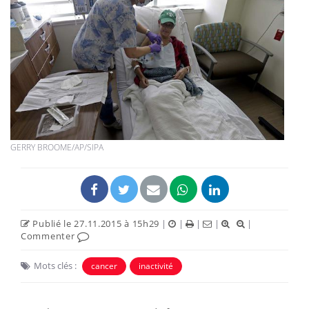
GERRY BROOME/AP/SIPA
Publié le 27.11.2015 à 15h29
|
|
|
|
|
Commenter
Mots clés :
cancer
inactivité