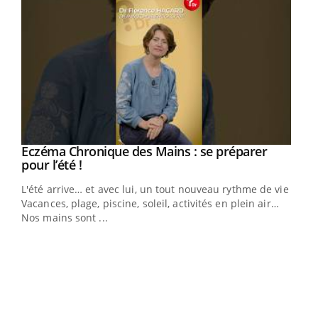
Eczéma Chronique des Mains : se préparer
Youtube
Youtube
pour l’été !
L'été arrive… et avec lui, un tout nouveau rythme de vie !
Vacances, plage, piscine, soleil, activités en plein air…
Nos mains sont ...
Youtube
Diabète & Ramadan 2026
Un 
Youtube
You
à l
Le Ramadan approche, et, pour de nombreuses
Un é
personnes atteintes de diabète, c'est une période de