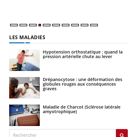
mati
questions, de défis, mais ...
numé
LES MALADIES
Hypotension orthostatique : quand la
pression artérielle chute au lever
Drépanocytose : une déformation des
globules rouges aux conséquences
graves
Maladie de Charcot (Sclérose latérale
amyotrophique)