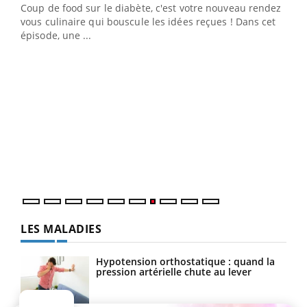
Coup de food sur le diabète, c'est votre nouveau rendez-
 en
vous culinaire qui bouscule les idées reçues ! Dans cet
u
épisode, une ...
Qua
You
"Les
trav
DRH 
LES MALADIES
Hypotension orthostatique : quand la
pression artérielle chute au lever